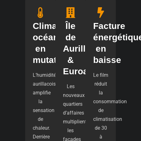
Climat
Île
Facture
océanique
de
énergétiqu
en
Aurillac
en
mutation
&
baisse
Euroaurillac
L’humidité
Le film
aurillacoise
réduit
Les
amplifie
la
nouveaux
la
consommation
quartiers
sensation
de
d’affaires
de
climatisation
multiplient
chaleur.
de 30
les
Derrière
à
façades