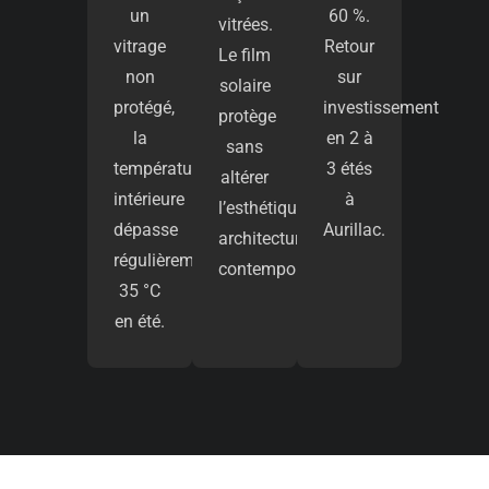
un
60 %.
vitrées.
vitrage
Retour
Le film
non
sur
solaire
protégé,
investissement
protège
la
en 2 à
sans
température
3 étés
altérer
intérieure
à
l’esthétique
dépasse
Aurillac.
architecturale
régulièrement
contemporaine.
35 °C
en été.