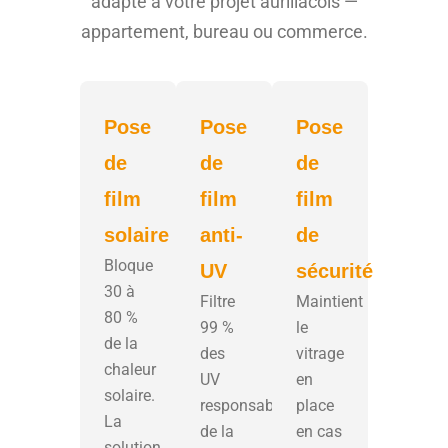
adapté à votre projet aurillacois —
appartement, bureau ou commerce.
Pose
Pose
Pose
de
de
de
film
film
film
solaire
anti-
de
Bloque
UV
sécurité
30 à
Filtre
Maintient
80 %
99 %
le
de la
des
vitrage
chaleur
UV
en
solaire.
responsables
place
La
de la
en cas
solution