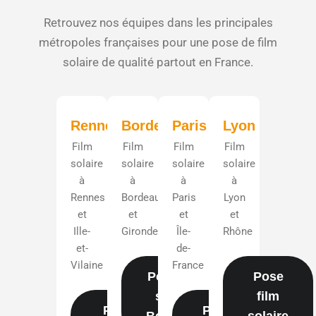
Retrouvez nos équipes dans les principales
métropoles françaises pour une pose de film
solaire de qualité partout en France.
Rennes
Bordeaux
Paris
Lyon
Film
Film
Film
Film
solaire
solaire
solaire
solaire
à
à
à
à
Rennes
Bordeaux
Paris
Lyon
et
et
et
et
Ille-
Gironde
Île-
Rhône
et-
de-
Vilaine
France
Pose film
Pose
solaire
film
Pose
Pose
Bordeaux
solaire