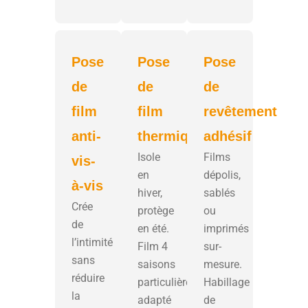
Pose
Pose
Pose
de
de
de
film
film
revêtement
anti-
thermique
adhésif
Isole
Films
vis-
en
dépolis,
à-vis
hiver,
sablés
Crée
protège
ou
de
en été.
imprimés
l’intimité
Film 4
sur-
sans
saisons
mesure.
réduire
particulièrement
Habillage
la
adapté
de