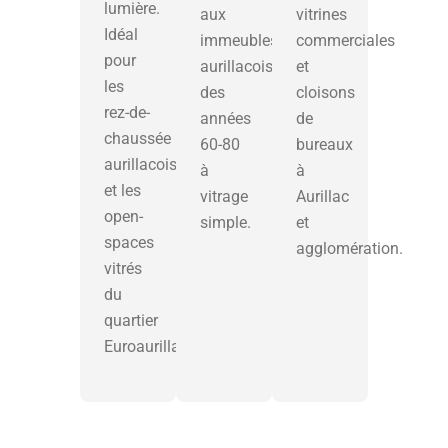
lumière.
aux
vitrines
Idéal
immeubles
commerciales
pour
aurillacois
et
les
des
cloisons
rez-de-
années
de
chaussée
60-80
bureaux
aurillacois
à
à
et les
vitrage
Aurillac
open-
simple.
et
spaces
agglomération.
vitrés
du
quartier
Euroaurillac.