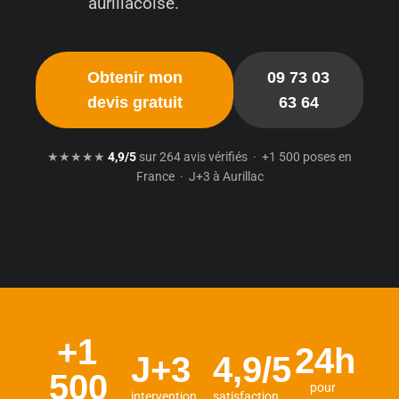
aurillacoise.
Obtenir mon
09 73 03
devis gratuit
63 64
★★★★★
4,9/5
sur 264 avis vérifiés · +1 500 poses en
France · J+3 à Aurillac
+1
24h
J+3
4,9/5
500
pour
intervention
satisfaction