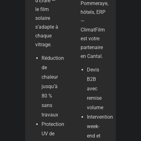
d’Erdre —
Pommeraye,
le film
hôtels, ERP
solaire
—
s’adapte à
ClimatFilm
chaque
est votre
vitrage.
partenaire
en Cantal.
Réduction
de
Devis
chaleur
B2B
jusqu’à
avec
80 %
remise
sans
volume
travaux
Intervention
Protection
week-
UV de
end et