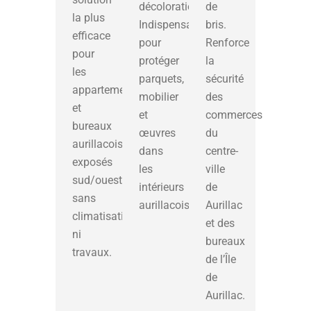
décoloration.
de
la plus
Indispensable
bris.
efficace
pour
Renforce
pour
protéger
la
les
parquets,
sécurité
appartements
mobilier
des
et
et
commerces
bureaux
œuvres
du
aurillacois
dans
centre-
exposés
les
ville
sud/ouest,
intérieurs
de
sans
aurillacois.
Aurillac
climatisation
et des
ni
bureaux
travaux.
de l’Île
de
Aurillac.