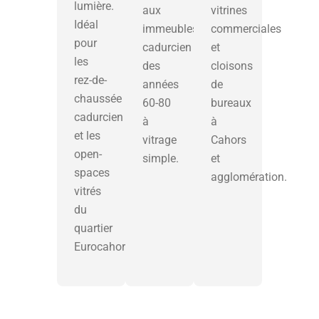
lumière.
aux
vitrines
Idéal
immeubles
commerciales
pour
cadurcien
et
les
des
cloisons
rez-de-
années
de
chaussée
60-80
bureaux
cadurcien
à
à
et les
vitrage
Cahors
open-
simple.
et
spaces
agglomération.
vitrés
du
quartier
Eurocahors.