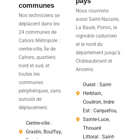
pays
communes
Nous couvrons
Nos techniciens se
aussi Saint-Nazaire,
déplacent dans les
La Baule, Pornic, le
24 communes de
vignoble cadurcien
Cahors Métropole :
et le nord du
centre-ville, Île de
département jusqu’à
Cahors, quartiers
Châteaubriant et
nord et sud, et
Ancenis.
toutes les
communes
Ouest : Saint-
périphériques, sans
Herblain,
surcoût de
Couëron, Indre
déplacement.
Est : Carquefou,
Sainte-Luce,
Centre-ville :
Thouaré
Graslin, Bouffay,
Littoral : Saint-