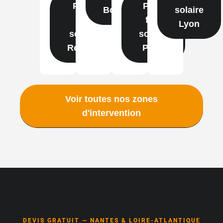
Pose
Pose
Bordeaux
solaire
film
film
Lyon
solaire
solaire
Rennes
Paris
Voir toutes nos zones
d'intervention
DEVIS GRATUIT — NANTES & LOIRE-ATLANTIQUE