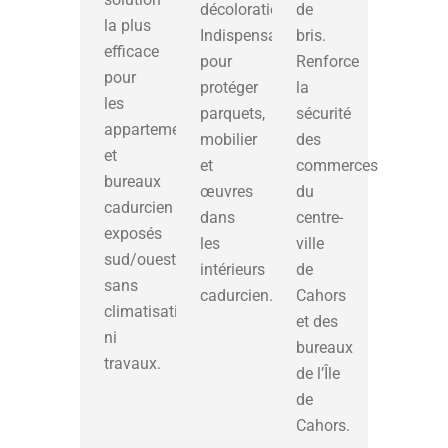
décoloration.
de
la plus
Indispensable
bris.
efficace
pour
Renforce
pour
protéger
la
les
parquets,
sécurité
appartements
mobilier
des
et
et
commerces
bureaux
œuvres
du
cadurcien
dans
centre-
exposés
les
ville
sud/ouest,
intérieurs
de
sans
cadurcien.
Cahors
climatisation
et des
ni
bureaux
travaux.
de l’Île
de
Cahors.