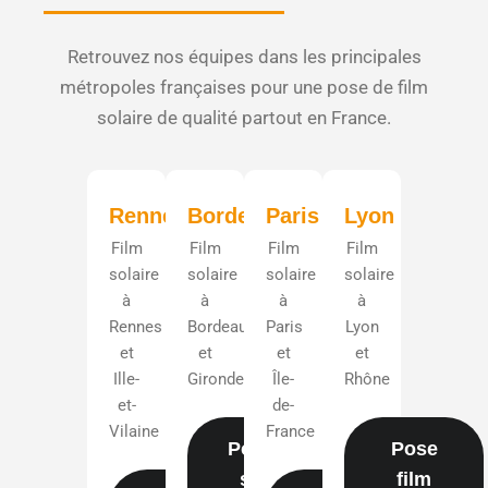
Retrouvez nos équipes dans les principales
métropoles françaises pour une pose de film
solaire de qualité partout en France.
Rennes
Bordeaux
Paris
Lyon
Film
Film
Film
Film
solaire
solaire
solaire
solaire
à
à
à
à
Rennes
Bordeaux
Paris
Lyon
et
et
et
et
Ille-
Gironde
Île-
Rhône
et-
de-
Vilaine
France
Pose film
Pose
solaire
film