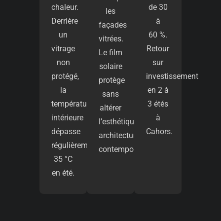
chaleur.
de 30
les
Derrière
à
façades
un
60 %.
vitrées.
vitrage
Retour
Le film
non
sur
solaire
protégé,
investissement
protège
la
en 2 à
sans
température
3 étés
altérer
intérieure
à
l’esthétique
dépasse
Cahors.
architecturale
régulièrement
contemporaine.
35 °C
en été.