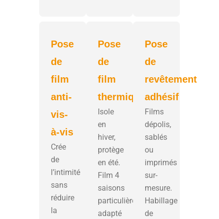
Pose
Pose
Pose
de
de
de
film
film
revêtement
anti-
thermique
adhésif
Isole
Films
vis-
en
dépolis,
à-vis
hiver,
sablés
Crée
protège
ou
de
en été.
imprimés
l’intimité
Film 4
sur-
sans
saisons
mesure.
réduire
particulièrement
Habillage
la
adapté
de