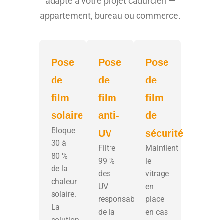
adapté à votre projet cadurcien —
appartement, bureau ou commerce.
Pose
Pose
Pose
de
de
de
film
film
film
solaire
anti-
de
Bloque
UV
sécurité
30 à
Filtre
Maintient
80 %
99 %
le
de la
des
vitrage
chaleur
UV
en
solaire.
responsables
place
La
de la
en cas
solution