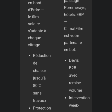
passage
en bord
Pommeraye,
d’Erdre —
hôtels, ERP
le film
—
solaire
ClimatFilm
s’adapte à
est votre
chaque
partenaire
vitrage.
en Lot.
Réduction
Devis
de
B2B
chaleur
avec
jusqu’à
remise
80 %
volume
sans
Intervention
travaux
week-
Protection