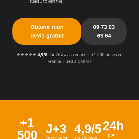
cadurcienne.
Obtenir mon
09 73 03
devis gratuit
63 64
★★★★★
4,9/5
sur 264 avis vérifiés · +1 500 poses en
France · J+3 à Cahors
+1
24h
J+3
4,9/5
500
pour
intervention
satisfaction