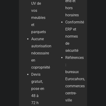
end et
UV de
hors
vos
horaires
meubles
Conformité
et
ERP et
parquets
normes
Aucune
de
autorisation
sécurité
nécessaire
Références
en
:
copropriété
bureaux
Devis
Eurocahors,
gratuit,
commerces
pose en
centre-
48 à
ville
72 h