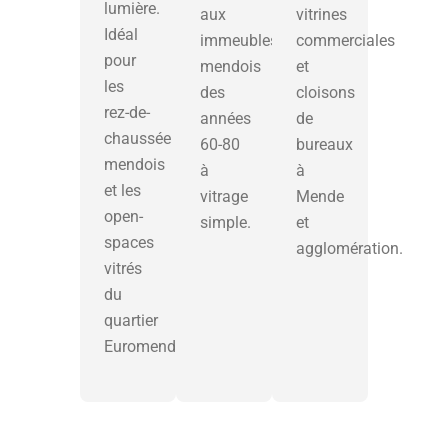
lumière.
aux
vitrines
Idéal
immeubles
commerciales
pour
mendois
et
les
des
cloisons
rez-de-
années
de
chaussée
60-80
bureaux
mendois
à
à
et les
vitrage
Mende
open-
simple.
et
spaces
agglomération.
vitrés
du
quartier
Euromende.