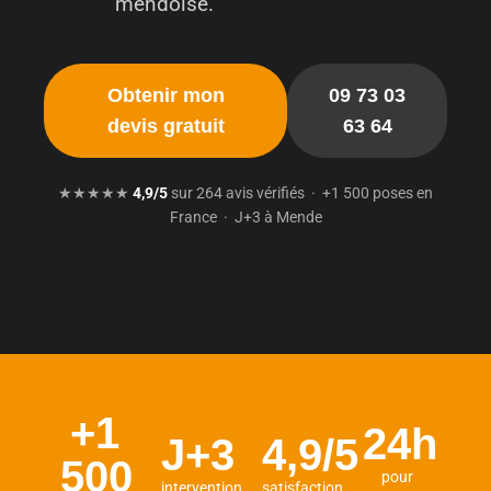
mendoise.
Obtenir mon
09 73 03
devis gratuit
63 64
★★★★★
4,9/5
sur 264 avis vérifiés · +1 500 poses en
France · J+3 à Mende
+1
24h
J+3
4,9/5
500
pour
intervention
satisfaction