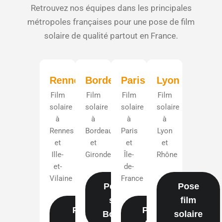
Retrouvez nos équipes dans les principales
métropoles françaises pour une pose de film
solaire de qualité partout en France.
Rennes
Bordeaux
Paris
Lyon
Film
Film
Film
Film
solaire
solaire
solaire
solaire
à
à
à
à
Rennes
Bordeaux
Paris
Lyon
et
et
et
et
Ille-
Gironde
Île-
Rhône
et-
de-
Vilaine
France
Pose film
Pose
solaire
film
Pose
Pose
Bordeaux
solaire