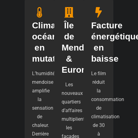
Climat
Île
Facture
océanique
de
énergétiqu
en
Mende
en
mutation
&
baisse
Euromende
L’humidité
Le film
mendoise
réduit
Les
amplifie
la
nouveaux
la
consommation
quartiers
sensation
de
d’affaires
de
climatisation
multiplient
chaleur.
de 30
les
Derrière
à
façades