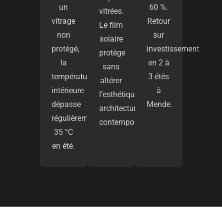
un
60 %.
vitrées.
vitrage
Retour
Le film
non
sur
solaire
protégé,
investissement
protège
la
en 2 à
sans
température
3 étés
altérer
intérieure
à
l’esthétique
dépasse
Mende.
architecturale
régulièrement
contemporaine.
35 °C
en été.