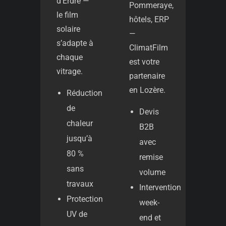
d’Erdre —
Pommeraye,
le film
hôtels, ERP
solaire
—
s’adapte à
ClimatFilm
chaque
est votre
vitrage.
partenaire
en Lozère.
Réduction
de
Devis
chaleur
B2B
jusqu’à
avec
80 %
remise
sans
volume
travaux
Intervention
Protection
week-
UV de
end et