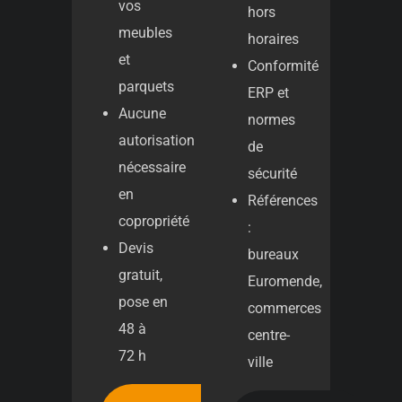
vos
hors
meubles
horaires
et
Conformité
parquets
ERP et
Aucune
normes
autorisation
de
nécessaire
sécurité
en
Références
copropriété
:
Devis
bureaux
gratuit,
Euromende,
pose en
commerces
48 à
centre-
72 h
ville