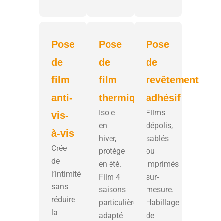
Pose
Pose
Pose
de
de
de
film
film
revêtement
anti-
thermique
adhésif
Isole
Films
vis-
en
dépolis,
à-vis
hiver,
sablés
Crée
protège
ou
de
en été.
imprimés
l’intimité
Film 4
sur-
sans
saisons
mesure.
réduire
particulièrement
Habillage
la
adapté
de