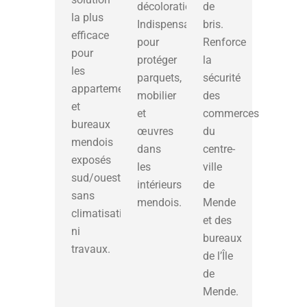
décoloration.
de
la plus
Indispensable
bris.
efficace
pour
Renforce
pour
protéger
la
les
parquets,
sécurité
appartements
mobilier
des
et
et
commerces
bureaux
œuvres
du
mendois
dans
centre-
exposés
les
ville
sud/ouest,
intérieurs
de
sans
mendois.
Mende
climatisation
et des
ni
bureaux
travaux.
de l’Île
de
Mende.