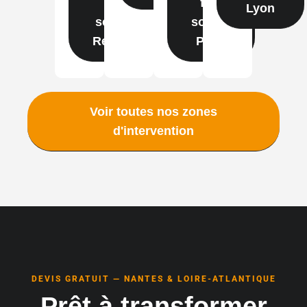
film
film
Lyon
solaire
solaire
Rennes
Paris
Voir toutes nos zones
d'intervention
DEVIS GRATUIT — NANTES & LOIRE-ATLANTIQUE
Prêt à transformer