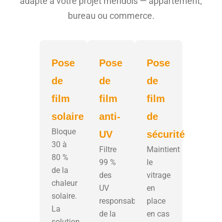
adapté à votre projet mendois — appartement,
bureau ou commerce.
Pose
Pose
Pose
de
de
de
film
film
film
solaire
anti-
de
Bloque
UV
sécurité
30 à
Filtre
Maintient
80 %
99 %
le
de la
des
vitrage
chaleur
UV
en
solaire.
responsables
place
La
de la
en cas
solution