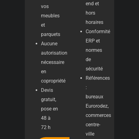
end et
vos
hors
meubles
horaires
et
Conformité
parquets
ERP et
Aucune
normes
autorisation
de
nécessaire
sécurité
en
Références
copropriété
:
Devis
bureaux
gratuit,
Eurorodez,
pose en
commerces
48 à
centre-
72 h
ville