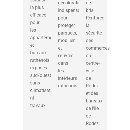
décoloration.
de
la plus
Indispensable
bris.
efficace
pour
Renforce
pour
protéger
la
les
parquets,
sécurité
appartements
mobilier
des
et
et
commerces
bureaux
œuvres
du
ruthénois
dans
centre-
exposés
les
ville
sud/ouest,
intérieurs
de
sans
ruthénois.
Rodez
climatisation
et des
ni
bureaux
travaux.
de l’Île
de
Rodez.