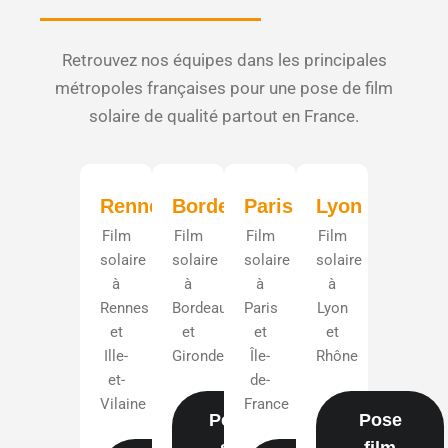
Retrouvez nos équipes dans les principales
métropoles françaises pour une pose de film
solaire de qualité partout en France.
Rennes
Bordeaux
Paris
Lyon
Film
Film
Film
Film
solaire
solaire
solaire
solaire
à
à
à
à
Rennes
Bordeaux
Paris
Lyon
et
et
et
et
Ille-
Gironde
Île-
Rhône
et-
de-
Vilaine
France
Pose film
Pose
solaire
film