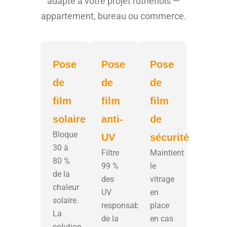
adapté à votre projet ruthénois —
appartement, bureau ou commerce.
Pose
Pose
Pose
de
de
de
film
film
film
solaire
anti-
de
Bloque
UV
sécurité
30 à
Filtre
Maintient
80 %
99 %
le
de la
des
vitrage
chaleur
UV
en
solaire.
responsables
place
La
de la
en cas
solution