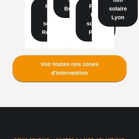
Pose
Pose
Bordeaux
solaire
film
film
Lyon
solaire
solaire
Rennes
Paris
Voir toutes nos zones
d'intervention