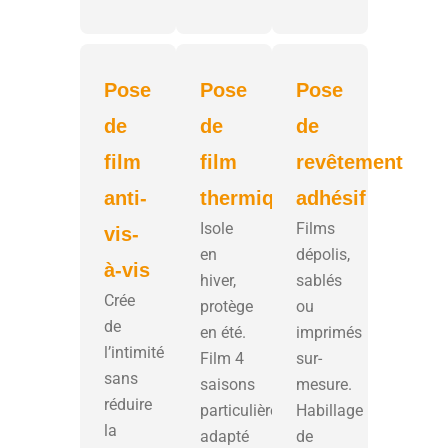
Pose
Pose
Pose
de
de
de
film
film
revêtement
anti-
thermique
adhésif
Isole
Films
vis-
en
dépolis,
à-vis
hiver,
sablés
Crée
protège
ou
de
en été.
imprimés
l’intimité
Film 4
sur-
sans
saisons
mesure.
réduire
particulièrement
Habillage
la
adapté
de