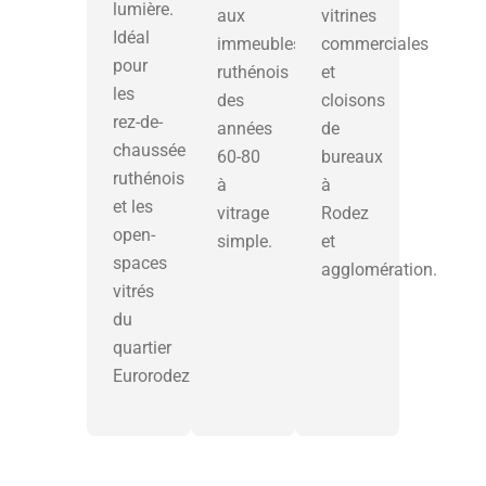
lumière.
aux
vitrines
Idéal
immeubles
commerciales
pour
ruthénois
et
les
des
cloisons
rez-de-
années
de
chaussée
60-80
bureaux
ruthénois
à
à
et les
vitrage
Rodez
open-
simple.
et
spaces
agglomération.
vitrés
du
quartier
Eurorodez.