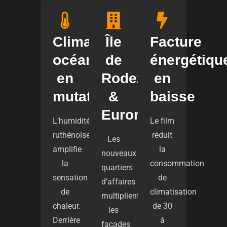
Climat
Île
Facture
océanique
de
énergétiqu
en
Rodez
en
mutation
&
baisse
Eurorodez
L’humidité
Le film
ruthénoise
réduit
Les
amplifie
la
nouveaux
la
consommation
quartiers
sensation
de
d’affaires
de
climatisation
multiplient
chaleur.
de 30
les
Derrière
à
façades