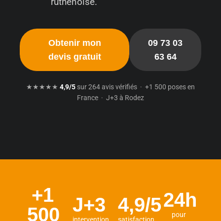
ruthénoise.
Obtenir mon
09 73 03
devis gratuit
63 64
★★★★★
4,9/5
sur 264 avis vérifiés · +1 500 poses en
France · J+3 à Rodez
+1
24h
J+3
4,9/5
500
pour
intervention
satisfaction