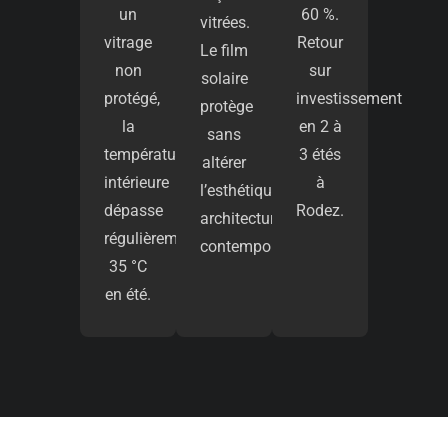
un
60 %.
vitrées.
vitrage
Retour
Le film
non
sur
solaire
protégé,
investissement
protège
la
en 2 à
sans
température
3 étés
altérer
intérieure
à
l’esthétique
dépasse
Rodez.
architecturale
régulièrement
contemporaine.
35 °C
en été.