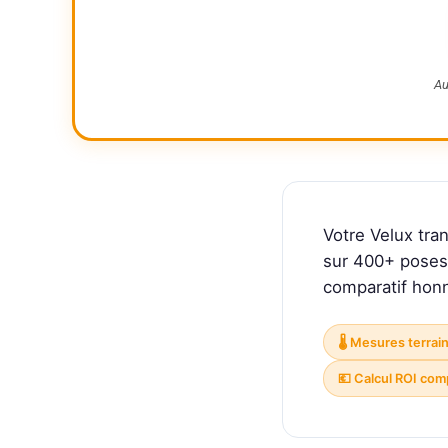
Au
Votre Velux tr
sur 400+ poses 
comparatif honn
🌡️ Mesures terra
💶 Calcul ROI com