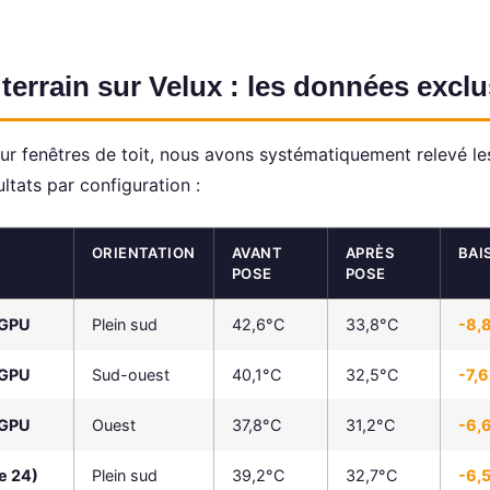
errain sur Velux : les données exclu
r fenêtres de toit, nous avons systématiquement relevé l
ultats par configuration :
ORIENTATION
AVANT
APRÈS
BAI
POSE
POSE
/GPU
Plein sud
42,6°C
33,8°C
-8,
/GPU
Sud-ouest
40,1°C
32,5°C
-7,
/GPU
Ouest
37,8°C
31,2°C
-6,
e 24)
Plein sud
39,2°C
32,7°C
-6,