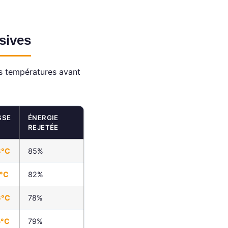
sives
es températures avant
SSE
ÉNERGIE
REJETÉE
8°C
85%
6°C
82%
6°C
78%
5°C
79%