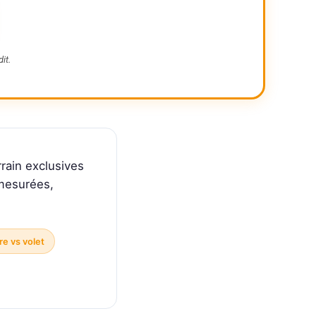
it.
rain exclusives
 mesurées,
re vs volet