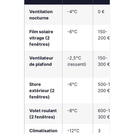
Ventilation
-4°C
0 €
0 €/°C
nocturne
Film solaire
-6°C
150-
25-33
vitrage (2
200 €
€/°C
fenêtres)
Ventilateur
-2,5°C
150-
60-
de plafond
(ressenti)
300 €
120 €/
°C
Store
-6°C
500-1
83-
extérieur (2
200 €
200 €/
fenêtres)
°C
Volet roulant
-8°C
600-1
75-16
(2 fenêtres)
300 €
€/°C
Climatisation
-12°C
3
300-