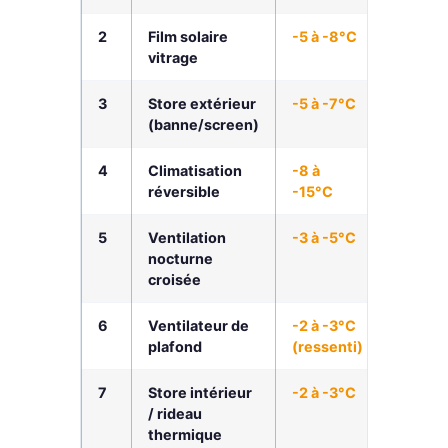
2
Film solaire
-5 à -8°C
45-85
vitrage
€/m²
3
Store extérieur
-5 à -7°C
200-5
(banne/screen)
€/fenêt
4
Climatisation
-8 à
1 800-
réversible
-15°C
500 €
5
Ventilation
-3 à -5°C
0 €
nocturne
croisée
6
Ventilateur de
-2 à -3°C
80-250
plafond
(ressenti)
€
7
Store intérieur
-2 à -3°C
15-80
/ rideau
€/fenêt
thermique