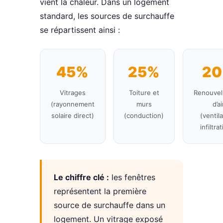
vient la chaleur. Dans un logement
standard, les sources de surchauffe
se répartissent ainsi :
45%
25%
2
Vitrages
Toiture et
Renouvel
(rayonnement
murs
d’ai
solaire direct)
(conduction)
(ventil
infiltra
Le chiffre clé :
les fenêtres
représentent la première
source de surchauffe dans un
logement. Un vitrage exposé