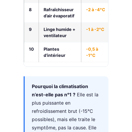
8
Rafraîchisseur
-2 à -4°C
100-30
d’air évaporatif
€
9
Linge humide +
-1 à -2°C
< 5 €
ventilateur
10
Plantes
-0,5 à
10-50 
d’intérieur
-1°C
Pourquoi la climatisation
n’est-elle pas n°1 ?
Elle est la
plus puissante en
refroidissement brut (-15°C
possibles), mais elle traite le
symptôme, pas la cause. Elle