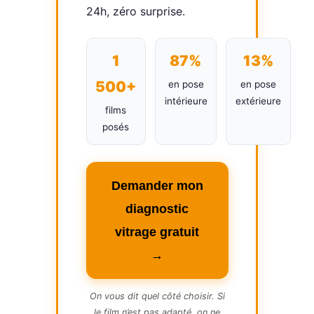
24h, zéro surprise.
1
87%
13%
500+
en pose
en pose
intérieure
extérieure
films
posés
Demander mon
diagnostic
vitrage gratuit
→
On vous dit quel côté choisir. Si
le film n’est pas adapté, on ne