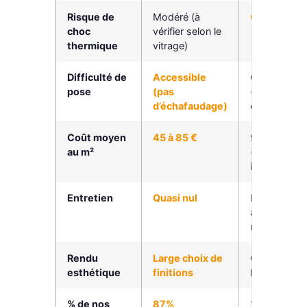
Risque de
Modéré (à
Quasi nul
choc
vérifier selon le
thermique
vitrage)
Difficulté de
Accessible
Complexe
pose
(pas
(nacelle,
d’échafaudage)
échafaudag
Coût moyen
45 à 85 €
90 à 160 €
au m²
(pose
incluse)
Entretien
Quasi nul
Nettoyage
annuel
recommand
Rendu
Large choix de
Gamme plu
esthétique
finitions
limitée
% de nos
87%
13%