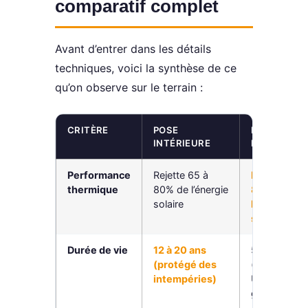
comparatif complet
Avant d’entrer dans les détails
techniques, voici la synthèse de ce
qu’on observe sur le terrain :
CRITÈRE
POSE
POSE
INTÉRIEURE
EXTÉRIEUR
Performance
Rejette 65 à
Rejette 75 
thermique
80% de l’énergie
85% de
solaire
l’énergie
solaire
Durée de vie
12 à 20 ans
5 à 8 ans
(protégé des
(exposé aux
intempéries)
UV, pluie,
grêle)