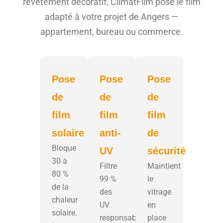
revêtement décoratif, ClimatFilm pose le film
adapté à votre projet de Angers —
appartement, bureau ou commerce.
Pose
Pose
Pose
de
de
de
film
film
film
solaire
anti-
de
Bloque
UV
sécurité
30 à
Filtre
Maintient
80 %
99 %
le
de la
des
vitrage
chaleur
UV
en
solaire.
responsables
place