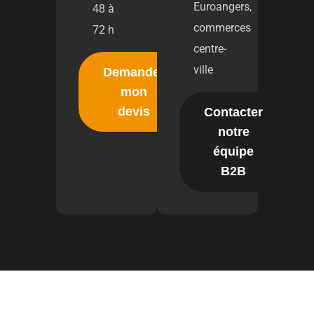
Euroangers,
48 à
commerces
72 h
centre-
ville
Demander
mon
devis
Contacter
notre
équipe
B2B