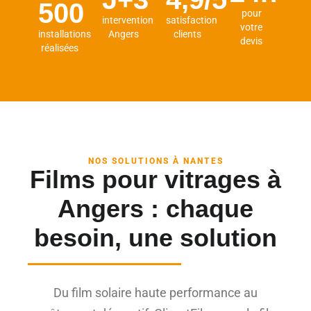
500
pour
intervention
satisfaction
votre
installations
Angers
clients
devis
réalisées
NOS SOLUTIONS À NANTES
Films pour vitrages à
Angers : chaque
besoin, une solution
Du film solaire haute performance au