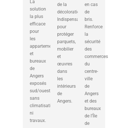
La
de la
en cas
solution
décoloration.
de
la plus
Indispensable
bris.
efficace
pour
Renforce
pour
protéger
la
les
parquets,
sécurité
appartements
mobilier
des
et
et
commerces
bureaux
œuvres
du
de
dans
centre-
Angers
les
ville
exposés
intérieurs
de
sud/ouest,
de
Angers
sans
Angers.
et des
climatisation
bureaux
ni
de l’Île
travaux.
de