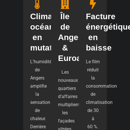
Climat
Île
Facture
océanique
de
énergétiqu
en
Angers
en
mutation
&
baisse
Euroangers
L’humidité
Le film
de
réduit
Les
Angers
la
nouveaux
amplifie
consommation
quartiers
la
de
d’affaires
sensation
climatisation
multiplient
de
de 30
les
chaleur.
à
façades
Derrière
60 %.
vitrées.