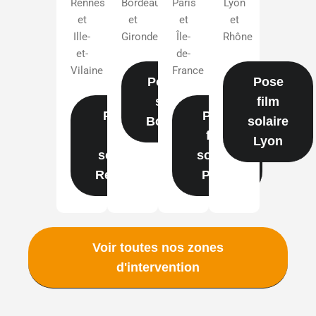
Rennes
Bordeaux
Paris
Lyon
et
et
et
et
Ille-
Gironde
Île-
Rhône
et-
de-
Vilaine
France
Pose film
Pose
solaire
film
Pose
Pose
Bordeaux
solaire
film
film
Lyon
solaire
solaire
Rennes
Paris
Voir toutes nos zones
d'intervention