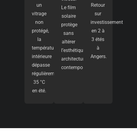
un
Retour
Le film
vitrage
sur
solaire
non
investissement
protège
protégé,
en 2 à
sans
la
3 étés
altérer
température
à
l’esthétique
intérieure
Angers.
architecturale
dépasse
contemporaine.
régulièrement
35 °C
en été.