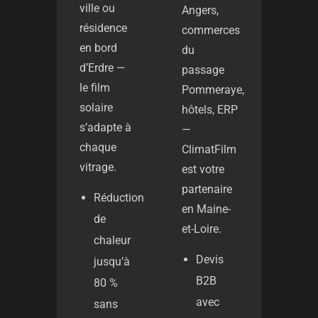
ville ou
Angers,
résidence
commerces
en bord
du
d’Erdre —
passage
le film
Pommeraye,
solaire
hôtels, ERP
s’adapte à
—
chaque
ClimatFilm
vitrage.
est votre
partenaire
Réduction
en Maine-
de
et-Loire.
chaleur
Devis
jusqu’à
B2B
80 %
avec
sans