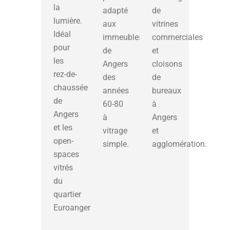
la
adapté
de
lumière.
aux
vitrines
Idéal
immeubles
commerciales
pour
de
et
les
Angers
cloisons
rez-de-
des
de
chaussée
années
bureaux
de
60-80
à
Angers
à
Angers
et les
vitrage
et
open-
simple.
agglomération.
spaces
vitrés
du
quartier
Euroangers.