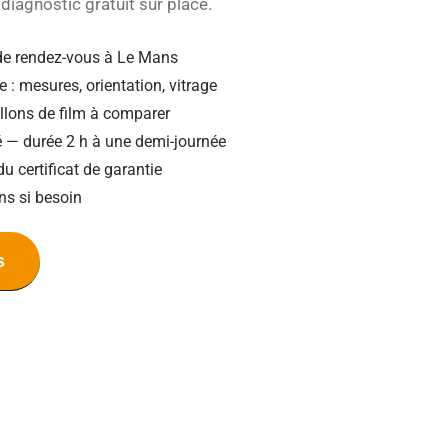
diagnostic gratuit sur place.
de rendez-vous à Le Mans
e : mesures, orientation, vitrage
illons de film à comparer
ié — durée 2 h à une demi-journée
du certificat de garantie
ns si besoin
s