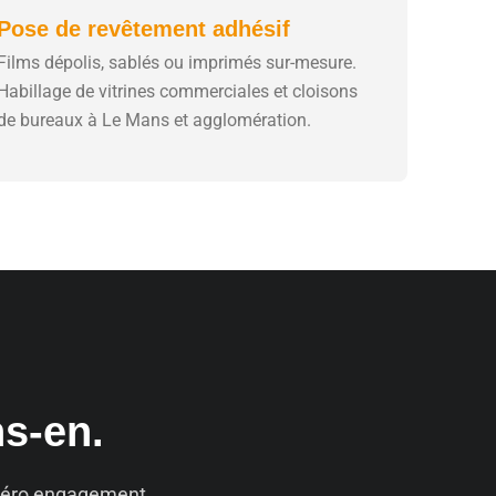
Pose de revêtement adhésif
Films dépolis, sablés ou imprimés sur-mesure.
Habillage de vitrines commerciales et cloisons
de bureaux à Le Mans et agglomération.
ns-en.
. Zéro engagement.