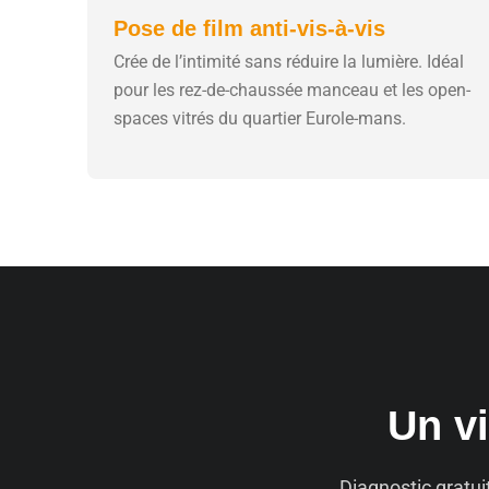
Pose de film anti-vis-à-vis
Crée de l’intimité sans réduire la lumière. Idéal
pour les rez-de-chaussée manceau et les open-
spaces vitrés du quartier Eurole-mans.
Un vi
Diagnostic gratui