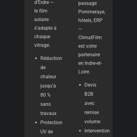
d’Erdre —
passage
le film
Pommeraye,
solaire
hôtels, ERP
s’adapte à
—
chaque
ClimatFilm
vitrage.
est votre
partenaire
Réduction
en Indre-et-
de
Loire.
chaleur
Devis
jusqu’à
B2B
80 %
avec
sans
remise
travaux
volume
Protection
Intervention
UV de