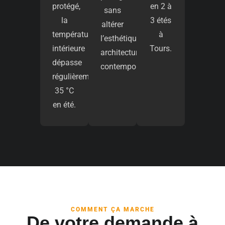
protégé,
en 2 à
sans
la
3 étés
altérer
température
à
l’esthétique
intérieure
Tours.
architecturale
dépasse
contemporaine.
régulièrement
35 °C
en été.
COMMENT ÇA MARCHE
De votre demande à