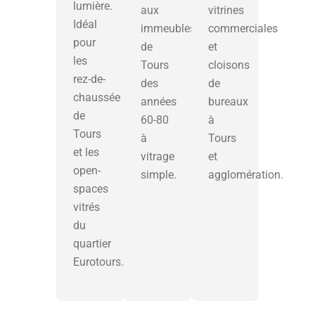
lumière.
aux
vitrines
Idéal
immeubles
commerciales
pour
de
et
les
Tours
cloisons
rez-de-
des
de
chaussée
années
bureaux
de
60-80
à
Tours
à
Tours
et les
vitrage
et
open-
simple.
agglomération.
spaces
vitrés
du
quartier
Eurotours.