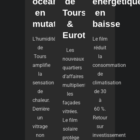
océanique
de
énergétiqu
en
Tours
en
mutation
&
baisse
Eurotours
L’humidité
Le film
de
réduit
Les
Tours
la
nouveaux
amplifie
consommation
quartiers
la
de
d’affaires
sensation
climatisation
multiplient
de
de 30
les
chaleur.
à
façades
Derrière
60 %.
vitrées.
un
Retour
Le film
vitrage
sur
solaire
non
investissement
protège