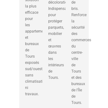
décoloration.
de
la plus
Indispensable
bris.
efficace
pour
Renforce
pour
protéger
la
les
parquets,
sécurité
appartements
mobilier
des
et
et
commerces
bureaux
œuvres
du
de
dans
centre-
Tours
les
ville
exposés
intérieurs
de
sud/ouest,
de
Tours
sans
Tours.
et des
climatisation
bureaux
ni
de l’Île
travaux.
de
Tours.