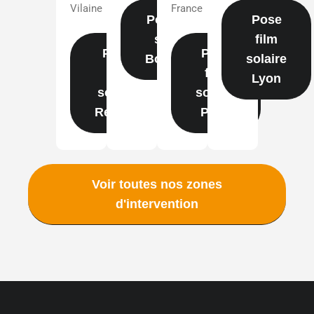
Vilaine
France
Pose film
Pose
solaire
film
Pose
Pose
Bordeaux
solaire
film
film
Lyon
solaire
solaire
Rennes
Paris
Voir toutes nos zones
d'intervention