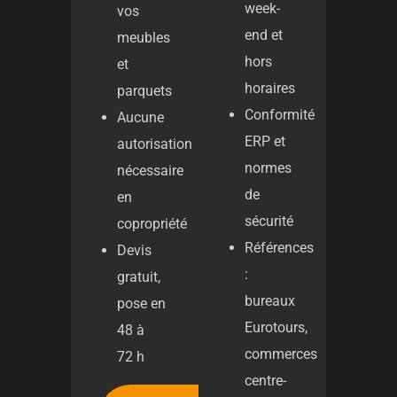
week-
vos
end et
meubles
hors
et
horaires
parquets
Conformité
Aucune
ERP et
autorisation
normes
nécessaire
de
en
sécurité
copropriété
Références
Devis
:
gratuit,
bureaux
pose en
Eurotours,
48 à
commerces
72 h
centre-