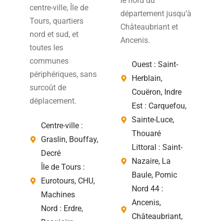
le nord du
centre-ville, Île de
département jusqu’à
Tours, quartiers
Châteaubriant et
nord et sud, et
Ancenis.
toutes les
communes
Ouest : Saint-
périphériques, sans
Herblain,
surcoût de
Couëron, Indre
déplacement.
Est : Carquefou,
Sainte-Luce,
Centre-ville :
Thouaré
Graslin, Bouffay,
Littoral : Saint-
Decré
Nazaire, La
Île de Tours :
Baule, Pornic
Eurotours, CHU,
Nord 44 :
Machines
Ancenis,
Nord : Erdre,
Châteaubriant,