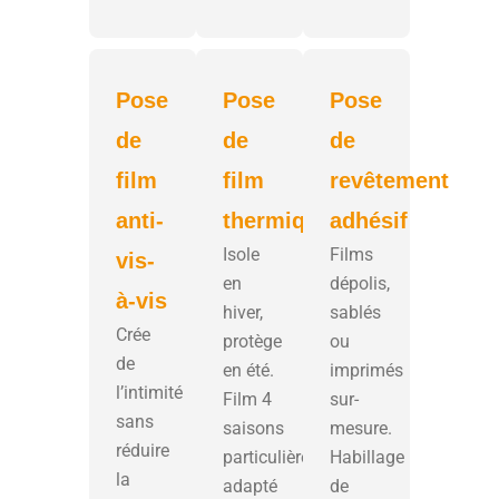
Pose
Pose
Pose
de
de
de
film
film
revêtement
anti-
thermique
adhésif
Isole
Films
vis-
en
dépolis,
à-vis
hiver,
sablés
Crée
protège
ou
de
en été.
imprimés
l’intimité
Film 4
sur-
sans
saisons
mesure.
réduire
particulièrement
Habillage
la
adapté
de