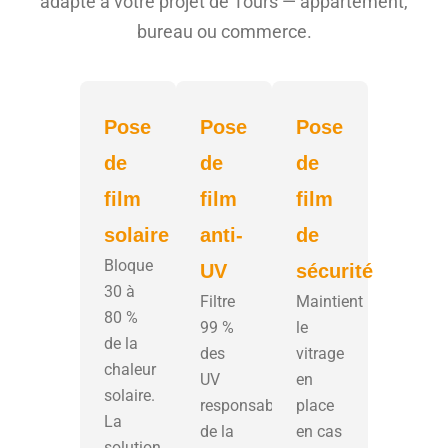
adapté à votre projet de Tours — appartement,
bureau ou commerce.
Pose
Pose
Pose
de
de
de
film
film
film
solaire
anti-
de
Bloque
UV
sécurité
30 à
Filtre
Maintient
80 %
99 %
le
de la
des
vitrage
chaleur
UV
en
solaire.
responsables
place
La
de la
en cas
solution