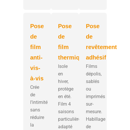
Pose
Pose
Pose
de
de
de
film
film
revêtement
anti-
thermique
adhésif
Isole
Films
vis-
en
dépolis,
à-vis
hiver,
sablés
Crée
protège
ou
de
en été.
imprimés
l’intimité
Film 4
sur-
sans
saisons
mesure.
réduire
particulièrement
Habillage
la
adapté
de