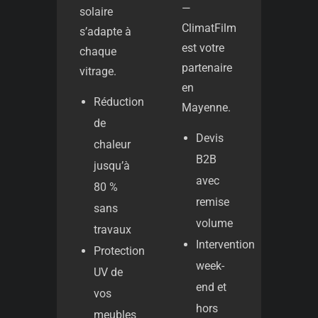
—
solaire
ClimatFilm
s’adapte à
est votre
chaque
partenaire
vitrage.
en
Réduction
Mayenne.
de
Devis
chaleur
B2B
jusqu’à
avec
80 %
remise
sans
volume
travaux
Intervention
Protection
week-
UV de
end et
vos
hors
meubles