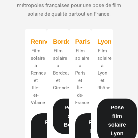
métropoles françaises pour une pose de film
solaire de qualité partout en France.
Rennes
Bordeaux
Paris
Lyon
Film
Film
Film
Film
solaire
solaire
solaire
solaire
à
à
à
à
Rennes
Bordeaux
Paris
Lyon
et
et
et
et
Ille-
Gironde
Île-
Rhône
et-
de-
Vilaine
France
Pose film
Pose
solaire
film
Pose
Pose
Bordeaux
solaire
film
film
Lyon