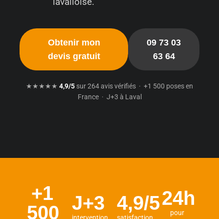
lavalloise.
Obtenir mon
09 73 03
devis gratuit
63 64
★★★★★
4,9/5
sur 264 avis vérifiés · +1 500 poses en
France · J+3 à Laval
+1
24h
J+3
4,9/5
500
pour
intervention
satisfaction