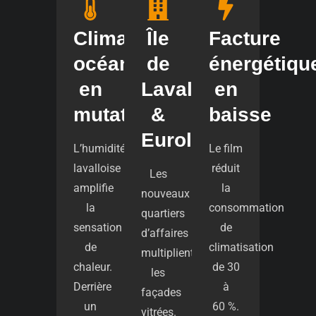
Climat
Île
Facture
océanique
de
énergétiqu
en
Laval
en
mutation
&
baisse
Eurolaval
L’humidité
Le film
lavalloise
réduit
Les
amplifie
la
nouveaux
la
consommation
quartiers
sensation
de
d’affaires
de
climatisation
multiplient
chaleur.
de 30
les
Derrière
à
façades
un
60 %.
vitrées.