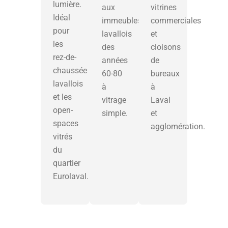
lumière.
aux
vitrines
Idéal
immeubles
commerciales
pour
lavallois
et
les
des
cloisons
rez-de-
années
de
chaussée
60-80
bureaux
lavallois
à
à
et les
vitrage
Laval
open-
simple.
et
spaces
agglomération.
vitrés
du
quartier
Eurolaval.