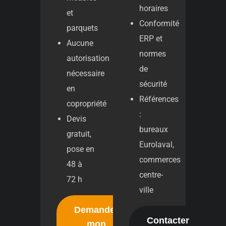
horaires
et
Conformité
parquets
ERP et
Aucune
normes
autorisation
de
nécessaire
sécurité
en
Références
copropriété
:
Devis
bureaux
gratuit,
Eurolaval,
pose en
commerces
48 à
centre-
72 h
ville
Demander
Contacter
mon