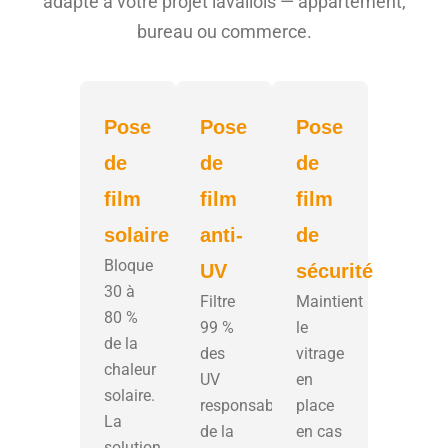
adapté à votre projet lavallois — appartement,
bureau ou commerce.
Pose
Pose
Pose
de
de
de
film
film
film
solaire
anti-
de
Bloque
UV
sécurité
30 à
Filtre
Maintient
80 %
99 %
le
de la
des
vitrage
chaleur
UV
en
solaire.
responsables
place
La
de la
en cas
solution