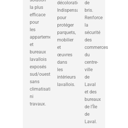
décoloration.
de
la plus
Indispensable
bris.
efficace
pour
Renforce
pour
protéger
la
les
parquets,
sécurité
appartements
mobilier
des
et
et
commerces
bureaux
œuvres
du
lavallois
dans
centre-
exposés
les
ville
sud/ouest,
intérieurs
de
sans
lavallois.
Laval
climatisation
et des
ni
bureaux
travaux.
de l’Île
de
Laval.