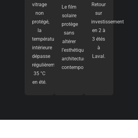
vitrage
Retour
Le film
non
sur
solaire
protégé,
investissement
protège
la
en 2 à
sans
température
3 étés
altérer
intérieure
à
l’esthétique
dépasse
Laval.
architecturale
régulièrement
contemporaine.
35 °C
en été.