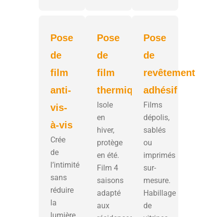
Pose
Pose
Pose
de
de
de
film
film
revêtement
anti-
thermique
adhésif
Isole
Films
vis-
en
dépolis,
à-vis
hiver,
sablés
Crée
protège
ou
de
en été.
imprimés
l’intimité
Film 4
sur-
sans
saisons
mesure.
réduire
adapté
Habillage
la
aux
de
lumière.