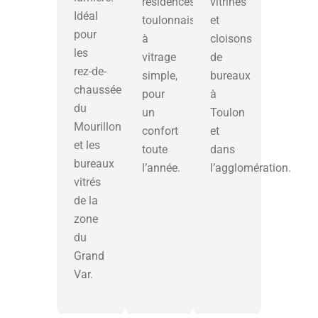
résidences
vitrines
Idéal
toulonnaises
et
pour
à
cloisons
les
vitrage
de
rez-de-
simple,
bureaux
chaussée
pour
à
du
un
Toulon
Mourillon
confort
et
et les
toute
dans
bureaux
l’année.
l’agglomération.
vitrés
de la
zone
du
Grand
Var.