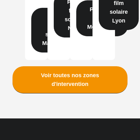
Pose
film
Pose film
film
solaire
Pose
solaire
solaire
Lyon
film
Montpellier
Nice
solaire
Marseille
Voir toutes nos zones
d'intervention