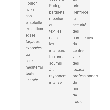
Toulon
Protège
bris.
avec
parquets,
Renforce
son
mobilier
la
ensoleillement
et
sécurité
exceptionnel
textiles
des
et ses
dans
commerces
façades
les
du
exposées
intérieurs
centre-
au
toulonnais
ville et
soleil
soumis
des
méditerranéen
à un
locaux
toute
rayonnement
professionnels
l’année.
intense.
du
port
de
Toulon.