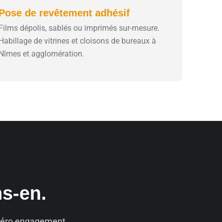
Pose de revêtement adhésif
Films dépolis, sablés ou imprimés sur-mesure.
Habillage de vitrines et cloisons de bureaux à
Nîmes et agglomération.
ns-en.
. Zéro engagement.