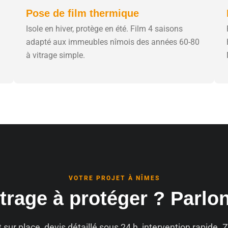
Pose de film thermique
Isole en hiver, protège en été. Film 4 saisons
adapté aux immeubles nîmois des années 60-80
à vitrage simple.
VOTRE PROJET À NÎMES
trage à protéger ? Parlo
t sur place, devis détaillé sous 24 h, intervention rapide