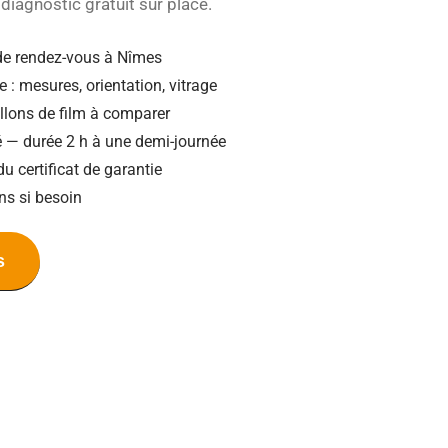
diagnostic gratuit sur place.
de rendez-vous à Nîmes
e : mesures, orientation, vitrage
illons de film à comparer
ié — durée 2 h à une demi-journée
du certificat de garantie
ns si besoin
s