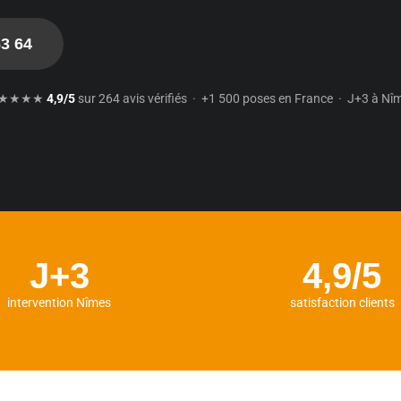
63 64
★★★★
4,9/5
sur 264 avis vérifiés · +1 500 poses en France · J+3 à Nî
J+3
4,9/5
intervention Nîmes
satisfaction clients