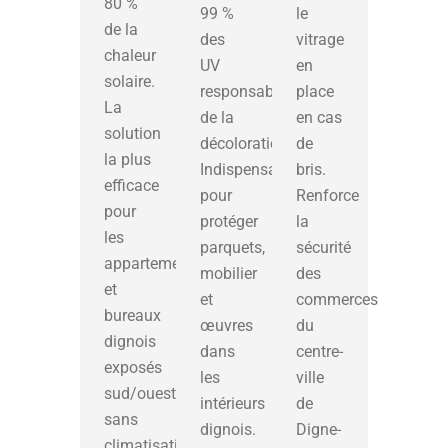
80 %
99 %
le
de la
des
vitrage
chaleur
UV
en
solaire.
responsables
place
La
de la
en cas
solution
décoloration.
de
la plus
Indispensable
bris.
efficace
pour
Renforce
pour
protéger
la
les
parquets,
sécurité
appartements
mobilier
des
et
et
commerces
bureaux
œuvres
du
dignois
dans
centre-
exposés
les
ville
sud/ouest,
intérieurs
de
sans
dignois.
Digne-
climatisation