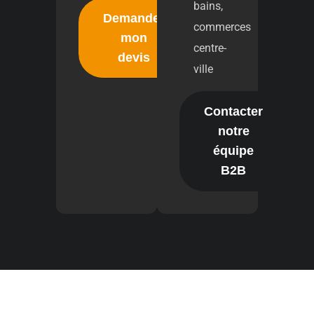
bains,
Demander
commerces
mon
centre-
devis
ville
Contacter
notre
équipe
B2B