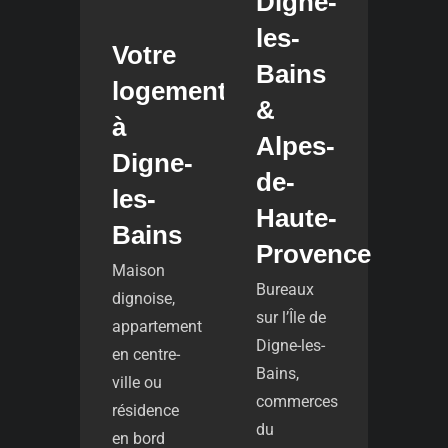
Digne-
les-
Votre
Bains
logement
&
à
Alpes-
Digne-
de-
les-
Haute-
Bains
Provence
Maison
Bureaux
dignoise,
sur l’Île de
appartement
Digne-les-
en centre-
Bains,
ville ou
commerces
résidence
du
en bord