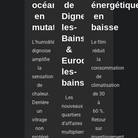
océanique
de
énergétiqu
en
Digne-
en
mutation
les-
baisse
Bains
L’humidité
Le film
&
dignoise
réduit
Eurodigne-
amplifie
la
la
consommation
les-
sensation
de
bains
de
climatisation
chaleur.
de 30
Les
Derrière
à
nouveaux
un
60 %.
quartiers
vitrage
Retour
d’affaires
non
sur
multiplient
protégé,
investissement