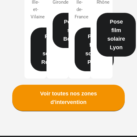
Ille-
Gironde
Île-
Rhône
et-
de-
Vilaine
France
Pose film
Pose
solaire
film
Pose
Pose
Bordeaux
solaire
film
film
Lyon
solaire
solaire
Rennes
Paris
Voir toutes nos zones
d'intervention