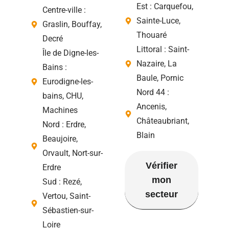
Est : Carquefou,
Centre-ville :
Sainte-Luce,
Graslin, Bouffay,
Thouaré
Decré
Littoral : Saint-
Île de Digne-les-
Nazaire, La
Bains :
Baule, Pornic
Eurodigne-les-
Nord 44 :
bains, CHU,
Ancenis,
Machines
Châteaubriant,
Nord : Erdre,
Blain
Beaujoire,
Orvault, Nort-sur-
Vérifier
Erdre
mon
Sud : Rezé,
secteur
Vertou, Saint-
Sébastien-sur-
Loire