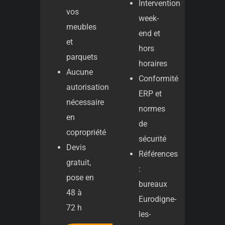
Intervention
vos
week-
meubles
end et
et
hors
parquets
horaires
Aucune
Conformité
autorisation
ERP et
nécessaire
normes
en
de
copropriété
sécurité
Devis
Références
gratuit,
:
pose en
bureaux
48 à
Eurodigne-
72 h
les-