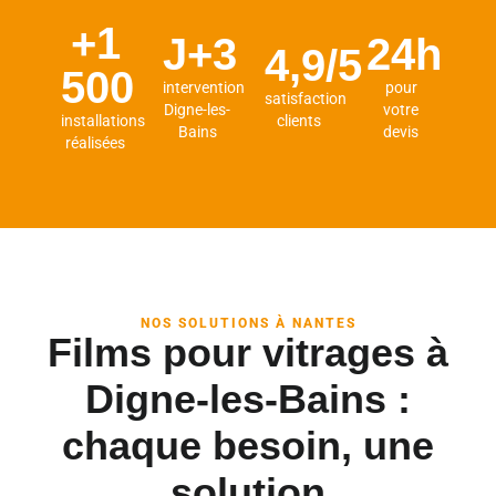
+1
J+3
24h
4,9/5
500
intervention
pour
satisfaction
Digne-les-
votre
installations
clients
Bains
devis
réalisées
NOS SOLUTIONS À NANTES
Films pour vitrages à
Digne-les-Bains :
chaque besoin, une
solution