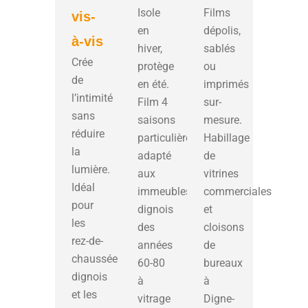
Isole
Films
vis-
en
dépolis,
à-vis
hiver,
sablés
Crée
protège
ou
de
en été.
imprimés
l’intimité
Film 4
sur-
sans
saisons
mesure.
réduire
particulièrement
Habillage
la
adapté
de
lumière.
aux
vitrines
Idéal
immeubles
commerciales
pour
dignois
et
les
des
cloisons
rez-de-
années
de
chaussée
60-80
bureaux
dignois
à
à
et les
vitrage
Digne-