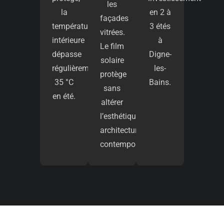
les
la
en 2 à
façades
température
3 étés
vitrées.
intérieure
à
Le film
dépasse
Digne-
solaire
régulièrement
les-
protège
35 °C
Bains.
sans
en été.
altérer
l’esthétique
architecturale
contemporaine.