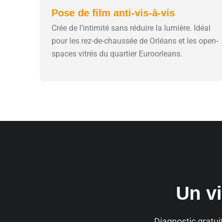
Pose de film anti-vis-à-vis
Crée de l’intimité sans réduire la lumière. Idéal
pour les rez-de-chaussée de Orléans et les open-
spaces vitrés du quartier Euroorleans.
Un vi
Diagnostic gratui