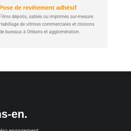
Pose de revêtement adhésif
Films dépolis, sablés ou imprimés sur-mesure.
Habillage de vitrines commerciales et cloisons
de bureaux à Orléans et agglomération.
ns-en.
. Zéro engagement.