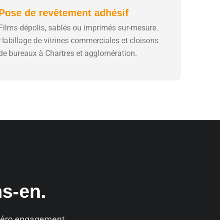
Pose de revêtement adhésif
Films dépolis, sablés ou imprimés sur-mesure.
Habillage de vitrines commerciales et cloisons
de bureaux à Chartres et agglomération.
ns-en.
. Zéro engagement.