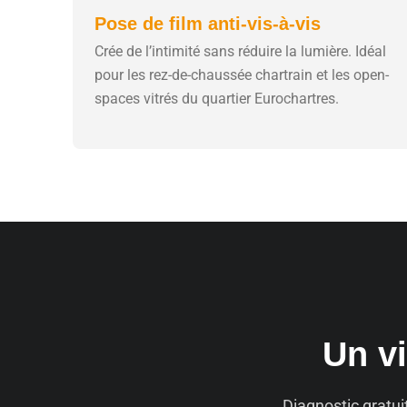
Pose de film anti-vis-à-vis
Crée de l’intimité sans réduire la lumière. Idéal
pour les rez-de-chaussée chartrain et les open-
spaces vitrés du quartier Eurochartres.
Un vi
Diagnostic gratui