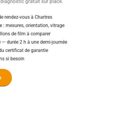
diagnostic gratuit sur place.
de rendez-vous à Chartres
e : mesures, orientation, vitrage
illons de film à comparer
ié — durée 2 h à une demi-journée
du certificat de garantie
ns si besoin
s