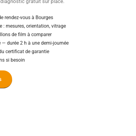
diagnostic gratuit sur place.
de rendez-vous à Bourges
e : mesures, orientation, vitrage
illons de film à comparer
ié — durée 2 h à une demi-journée
du certificat de garantie
ns si besoin
s