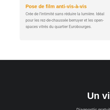
Pose de film anti-vis-à-vis
Crée de l’intimité sans réduire la lumière. Idéal
pour les rez-de-chaussée berruyer et les open-
spaces vitrés du quartier Eurobourges.
Un vi
Diagnostic gratui