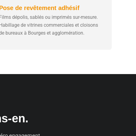
Pose de revêtement adhésif
Films dépolis, sablés ou imprimés sur-mesure.
Habillage de vitrines commerciales et cloisons
de bureaux à Bourges et agglomération.
ns-en.
. Zéro engagement.