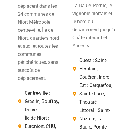
La Baule, Pornic, le
déplacent dans les
vignoble niortais et
24 communes de
le nord du
Niort Métropole :
département jusqu’à
centre-ville, Île de
Châteaubriant et
Niort, quartiers nord
Ancenis.
et sud, et toutes les
communes
Ouest : Saint-
périphériques, sans
Herblain,
surcoût de
Couëron, Indre
déplacement.
Est : Carquefou,
Centre-ville :
Sainte-Luce,
Graslin, Bouffay,
Thouaré
Decré
Littoral : Saint-
Île de Niort :
Nazaire, La
Euroniort, CHU,
Baule, Pornic