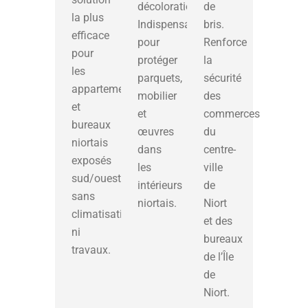
décoloration.
de
la plus
Indispensable
bris.
efficace
pour
Renforce
pour
protéger
la
les
parquets,
sécurité
appartements
mobilier
des
et
et
commerces
bureaux
œuvres
du
niortais
dans
centre-
exposés
les
ville
sud/ouest,
intérieurs
de
sans
niortais.
Niort
climatisation
et des
ni
bureaux
travaux.
de l’Île
de
Niort.