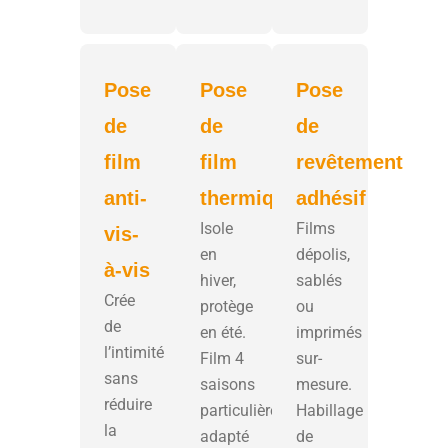
Pose
Pose
Pose
de
de
de
film
film
revêtement
anti-
thermique
adhésif
Isole
Films
vis-
en
dépolis,
à-vis
hiver,
sablés
Crée
protège
ou
de
en été.
imprimés
l’intimité
Film 4
sur-
sans
saisons
mesure.
réduire
particulièrement
Habillage
la
adapté
de