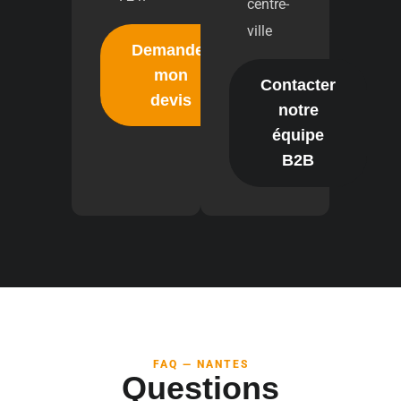
centre-
ville
Demander
mon
Contacter
devis
notre
équipe
B2B
FAQ — NANTES
Questions