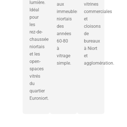
lumière.
aux
vitrines
Idéal
immeubles
commerciales
pour
niortais
et
les
des
cloisons
rez-de-
années
de
chaussée
60-80
bureaux
niortais
à
à Niort
et les
vitrage
et
open-
simple.
agglomération.
spaces
vitrés
du
quartier
Euroniort.