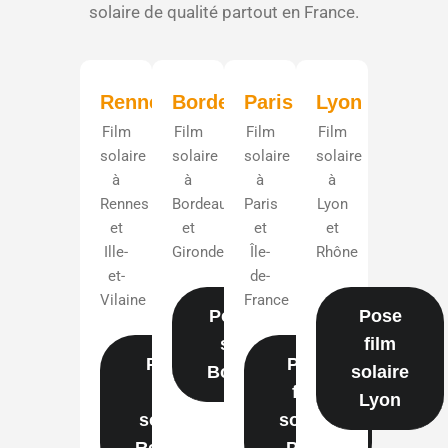
solaire de qualité partout en France.
Rennes
Bordeaux
Paris
Lyon
Film
Film
Film
Film
solaire
solaire
solaire
solaire
à
à
à
à
Rennes
Bordeaux
Paris
Lyon
et
et
et
et
Ille-
Gironde
Île-
Rhône
et-
de-
Vilaine
France
Pose film
Pose
solaire
film
Pose
Pose
Bordeaux
solaire
film
film
Lyon
solaire
solaire
Rennes
Paris