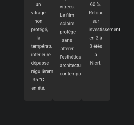
un
60 %.
vitrées.
vitrage
Retour
Le film
non
sur
solaire
protégé,
investissement
protège
la
en 2 à
sans
température
3 étés
altérer
intérieure
à
l’esthétique
dépasse
Niort.
architecturale
régulièrement
contemporaine.
35 °C
en été.