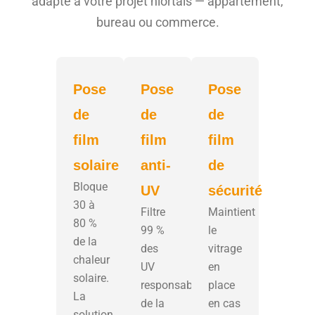
adapté à votre projet niortais — appartement,
bureau ou commerce.
Pose
Pose
Pose
de
de
de
film
film
film
solaire
anti-
de
Bloque
UV
sécurité
30 à
Filtre
Maintient
80 %
99 %
le
de la
des
vitrage
chaleur
UV
en
solaire.
responsables
place
La
de la
en cas
solution