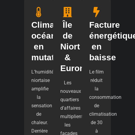
Climat
Île
Facture
océanique
de
énergétiqu
en
Niort
en
mutation
&
baisse
Euroniort
L’humidité
Le film
niortaise
réduit
Les
amplifie
la
nouveaux
la
consommation
quartiers
sensation
de
d’affaires
de
climatisation
multiplient
chaleur.
de 30
les
Derrière
à
façades