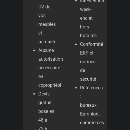
Intervention
UV de
week-
vos
end et
meubles
hors
et
horaires
parquets
Conformité
Aucune
ERP et
autorisation
normes
nécessaire
de
en
sécurité
copropriété
Références
Devis
:
gratuit,
bureaux
pose en
Euroniort,
48 à
commerces
72 h