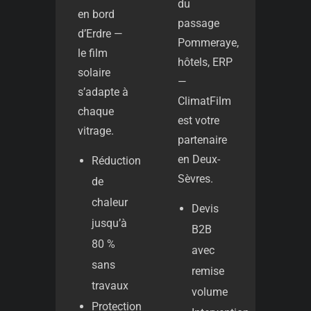
du
en bord
passage
d’Erdre —
Pommeraye,
le film
hôtels, ERP
solaire
—
s’adapte à
ClimatFilm
chaque
est votre
vitrage.
partenaire
en Deux-
Réduction
Sèvres.
de
chaleur
Devis
jusqu’à
B2B
80 %
avec
sans
remise
travaux
volume
Protection