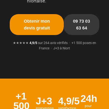
niortaise.
Obtenir mon
09 73 03
devis gratuit
63 64
★★★★★
4,9/5
sur 264 avis vérifiés · +1 500 poses en
France · J+3 à Niort
+1
24h
J+3
4,9/5
500
pour
intervention
satisfaction