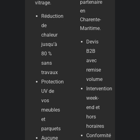
partenaire
vitrage.
en
Réduction
Charente-
de
Maritime.
chaleur
Devis
jusqu’à
B2B
80 %
avec
sans
remise
travaux
volume
Protection
Intervention
UV de
week-
vos
end et
meubles
hors
et
horaires
parquets
Conformité
Aucune