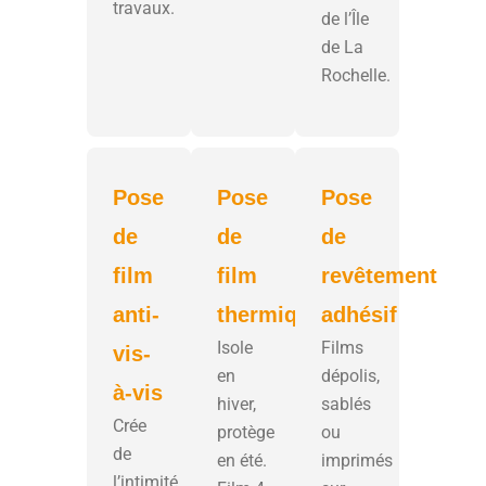
travaux.
de l’Île
de La
Rochelle.
Pose
Pose
Pose
de
de
de
film
film
revêtement
anti-
thermique
adhésif
Isole
Films
vis-
en
dépolis,
à-vis
hiver,
sablés
Crée
protège
ou
de
en été.
imprimés
l’intimité