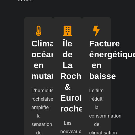
Climat
Île
Facture
océanique
de
énergétiqu
en
La
en
mutation
Rochelle
baisse
&
L’humidité
Le film
Eurola-
rochelaise
réduit
rochelle
amplifie
la
la
consommation
Les
sensation
de
nouveaux
de
climatisation