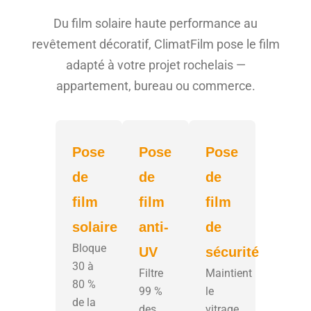
Du film solaire haute performance au
revêtement décoratif, ClimatFilm pose le film
adapté à votre projet rochelais —
appartement, bureau ou commerce.
Pose
Pose
Pose
de
de
de
film
film
film
solaire
anti-
de
Bloque
UV
sécurité
30 à
Filtre
Maintient
80 %
99 %
le
de la
des
vitrage