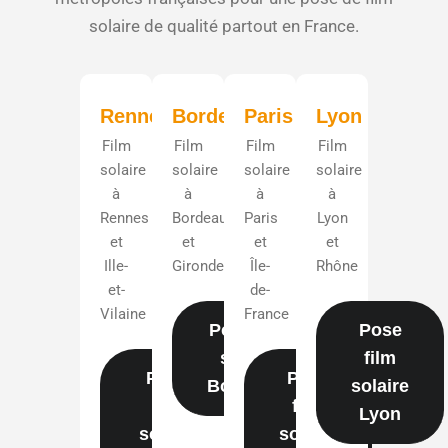
solaire de qualité partout en France.
Rennes
Bordeaux
Paris
Lyon
Film
Film
Film
Film
solaire
solaire
solaire
solaire
à
à
à
à
Rennes
Bordeaux
Paris
Lyon
et
et
et
et
Ille-
Gironde
Île-
Rhône
et-
de-
Vilaine
France
Pose film
Pose
solaire
film
Pose
Pose
Bordeaux
solaire
film
film
Lyon
solaire
solaire