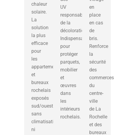
chaleur
UV
en
solaire.
responsables
place
La
de la
en cas
solution
décoloration.
de
la plus
Indispensable
bris.
efficace
pour
Renforce
pour
protéger
la
les
parquets,
sécurité
appartements
mobilier
des
et
et
commerces
bureaux
œuvres
du
rochelais
dans
centre-
exposés
les
ville
sud/ouest,
intérieurs
de La
sans
rochelais.
Rochelle
climatisation
et des
ni
bureaux