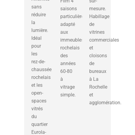
Film 4
sur-
sans
saisons
mesure.
réduire
particulièrement
Habillage
la
adapté
de
lumière.
aux
vitrines
Idéal
immeubles
commerciales
pour
rochelais
et
les
des
cloisons
rez-de-
années
de
chaussée
60-80
bureaux
rochelais
à
à La
et les
vitrage
Rochelle
open-
simple.
et
spaces
agglomération.
vitrés
du
quartier
Eurola-