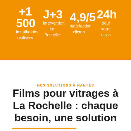
+1
J+3
24h
4,9/5
500
intervention
pour
satisfaction
La
votre
installations
clients
Rochelle
devis
réalisées
NOS SOLUTIONS À NANTES
Films pour vitrages à
La Rochelle : chaque
besoin, une solution