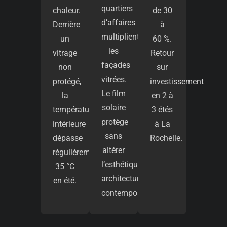
quartiers
chaleur.
de 30
d’affaires
Derrière
à
multiplient
un
60 %.
les
vitrage
Retour
façades
non
sur
vitrées.
protégé,
investissement
Le film
la
en 2 à
solaire
température
3 étés
protège
intérieure
à La
sans
dépasse
Rochelle.
altérer
régulièrement
l’esthétique
35 °C
architecturale
en été.
contemporaine.