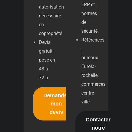
ERP et
autorisation
normes
nécessaire
de
en
sécurité
copropriété
Références
Devis
:
gratuit,
bureaux
pose en
Eurola-
48 à
rochelle,
72 h
commerces
centre-
Demander
ville
mon
devis
Contacter
notre