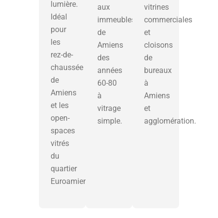
lumière.
aux
vitrines
Idéal
immeubles
commerciales
pour
de
et
les
Amiens
cloisons
rez-de-
des
de
chaussée
années
bureaux
de
60-80
à
Amiens
à
Amiens
et les
vitrage
et
open-
simple.
agglomération.
spaces
vitrés
du
quartier
Euroamiens.