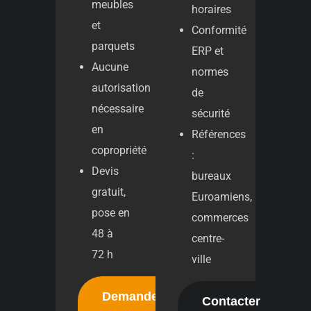
meubles
horaires
et
Conformité
parquets
ERP et
Aucune
normes
autorisation
de
nécessaire
sécurité
en
Références
copropriété
:
Devis
bureaux
gratuit,
Euroamiens,
pose en
commerces
48 à
centre-
72 h
ville
Demander
Contacter