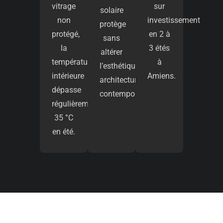
vitrage
sur
solaire
non
investissement
protège
protégé,
en 2 à
sans
la
3 étés
altérer
température
à
l’esthétique
intérieure
Amiens.
architecturale
dépasse
contemporaine.
régulièrement
35 °C
en été.