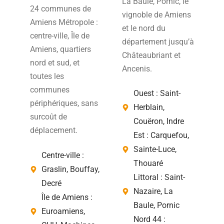
La Baule, Pornic, le
24 communes de
vignoble de Amiens
Amiens Métropole :
et le nord du
centre-ville, Île de
département jusqu’à
Amiens, quartiers
Châteaubriant et
nord et sud, et
Ancenis.
toutes les
communes
Ouest : Saint-
périphériques, sans
Herblain,
surcoût de
Couëron, Indre
déplacement.
Est : Carquefou,
Sainte-Luce,
Centre-ville :
Thouaré
Graslin, Bouffay,
Littoral : Saint-
Decré
Nazaire, La
Île de Amiens :
Baule, Pornic
Euroamiens,
Nord 44 :