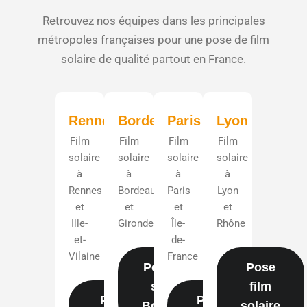
Retrouvez nos équipes dans les principales
métropoles françaises pour une pose de film
solaire de qualité partout en France.
Rennes
Bordeaux
Paris
Lyon
Film
Film
Film
Film
solaire
solaire
solaire
solaire
à
à
à
à
Rennes
Bordeaux
Paris
Lyon
et
et
et
et
Ille-
Gironde
Île-
Rhône
et-
de-
Vilaine
France
Pose film
Pose
solaire
film
Pose
Pose
Bordeaux
solaire