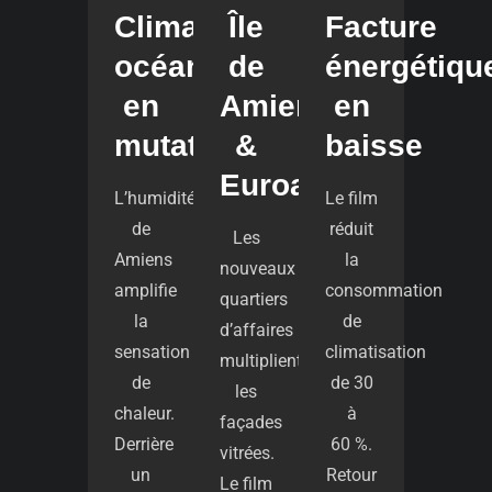
Climat
Île
Facture
océanique
de
énergétiqu
en
Amiens
en
mutation
&
baisse
Euroamiens
L’humidité
Le film
de
réduit
Les
Amiens
la
nouveaux
amplifie
consommation
quartiers
la
de
d’affaires
sensation
climatisation
multiplient
de
de 30
les
chaleur.
à
façades
Derrière
60 %.
vitrées.
un
Retour
Le film