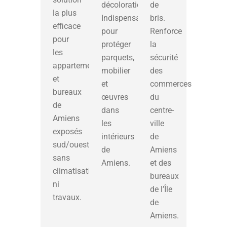
décoloration.
de
la plus
Indispensable
bris.
efficace
pour
Renforce
pour
protéger
la
les
parquets,
sécurité
appartements
mobilier
des
et
et
commerces
bureaux
œuvres
du
de
dans
centre-
Amiens
les
ville
exposés
intérieurs
de
sud/ouest,
de
Amiens
sans
Amiens.
et des
climatisation
bureaux
ni
de l’Île
travaux.
de
Amiens.