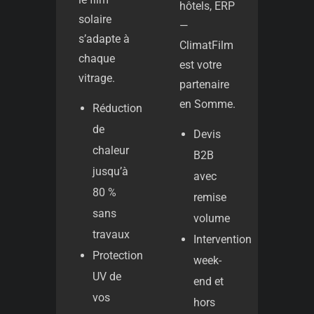
hôtels, ERP
solaire
—
s’adapte à
ClimatFilm
chaque
est votre
vitrage.
partenaire
en Somme.
Réduction
de
Devis
chaleur
B2B
jusqu’à
avec
80 %
remise
sans
volume
travaux
Intervention
Protection
week-
UV de
end et
vos
hors