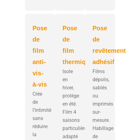
Pose
Pose
Pose
de
de
de
film
film
revêtement
anti-
thermique
adhésif
Isole
Films
vis-
en
dépolis,
à-vis
hiver,
sablés
Crée
protège
ou
de
en été.
imprimés
l’intimité
Film 4
sur-
sans
saisons
mesure.
réduire
particulièrement
Habillage
la
adapté
de