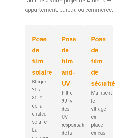
adapté à votre projet de Amiens —
appartement, bureau ou commerce.
Pose
Pose
Pose
de
de
de
film
film
film
solaire
anti-
de
Bloque
UV
sécurité
30 à
Filtre
Maintient
80 %
99 %
le
de la
des
vitrage
chaleur
UV
en
solaire.
responsables
place
La
de la
en cas
solution