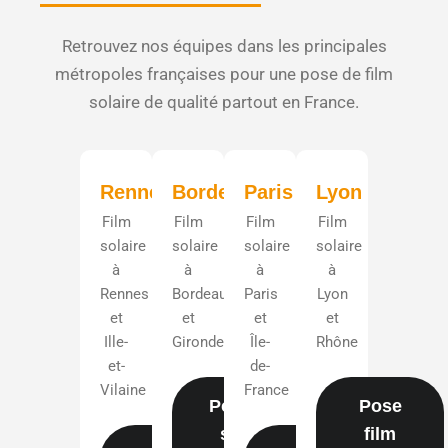
Retrouvez nos équipes dans les principales
métropoles françaises pour une pose de film
solaire de qualité partout en France.
Rennes
Bordeaux
Paris
Lyon
Film
Film
Film
Film
solaire
solaire
solaire
solaire
à
à
à
à
Rennes
Bordeaux
Paris
Lyon
et
et
et
et
Ille-
Gironde
Île-
Rhône
et-
de-
Vilaine
France
Pose film
Pose
solaire
film