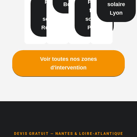
Pose
Pose
Bordeaux
solaire
film
film
Lyon
solaire
solaire
Rennes
Paris
Voir toutes nos zones
d'intervention
DEVIS GRATUIT — NANTES & LOIRE-ATLANTIQUE