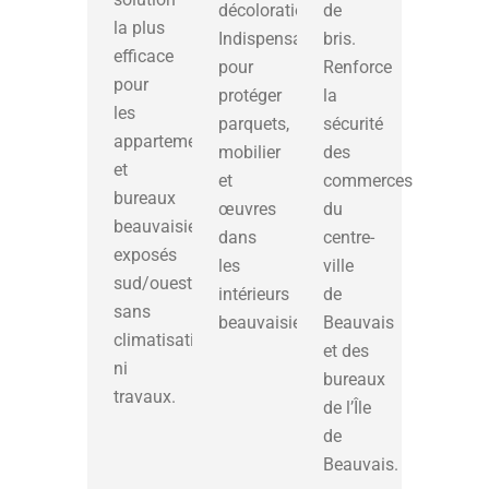
décoloration.
de
la plus
Indispensable
bris.
efficace
pour
Renforce
pour
protéger
la
les
parquets,
sécurité
appartements
mobilier
des
et
et
commerces
bureaux
œuvres
du
beauvaisien
dans
centre-
exposés
les
ville
sud/ouest,
intérieurs
de
sans
beauvaisien.
Beauvais
climatisation
et des
ni
bureaux
travaux.
de l’Île
de
Beauvais.