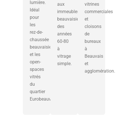
lumière.
aux
vitrines
Idéal
immeubles
commerciales
pour
beauvaisien
et
les
des
cloisons
rez-de-
années
de
chaussée
60-80
bureaux
beauvaisien
à
à
et les
vitrage
Beauvais
open-
simple.
et
spaces
agglomération.
vitrés
du
quartier
Eurobeauvais.