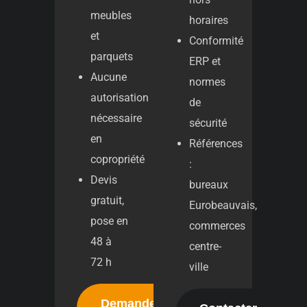
meubles
horaires
et
Conformité
parquets
ERP et
Aucune
normes
autorisation
de
nécessaire
sécurité
en
Références
copropriété
:
Devis
bureaux
gratuit,
Eurobeauvais,
pose en
commerces
48 à
centre-
72 h
ville
Demander