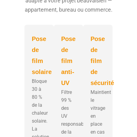
adapté à votre projet beauvaisien —
appartement, bureau ou commerce.
Pose
Pose
Pose
de
de
de
film
film
film
solaire
anti-
de
Bloque
UV
sécurité
30 à
Filtre
Maintient
80 %
99 %
le
de la
des
vitrage
chaleur
UV
en
solaire.
responsables
place
La
de la
en cas
solution