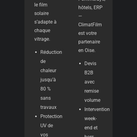
le film
hôtels, ERP
solaire
—
s’adapte à
ClimatFilm
chaque
est votre
vitrage.
partenaire
en Oise.
Réduction
de
Devis
chaleur
B2B
jusqu’à
avec
80 %
remise
sans
volume
travaux
Intervention
Protection
week-
UV de
end et
vos
hors