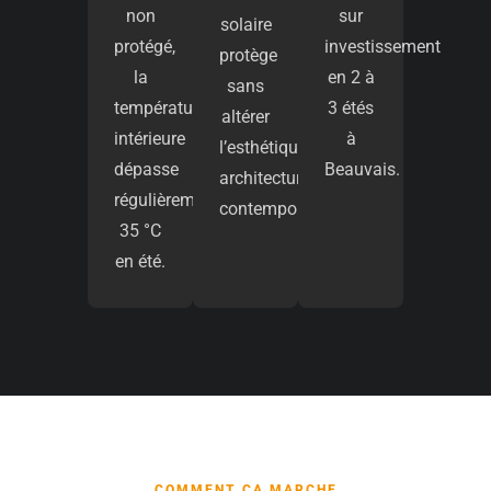
non
sur
solaire
protégé,
investissement
protège
la
en 2 à
sans
température
3 étés
altérer
intérieure
à
l’esthétique
dépasse
Beauvais.
architecturale
régulièrement
contemporaine.
35 °C
en été.
COMMENT ÇA MARCHE