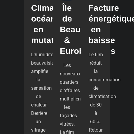
Climat
Île
Facture
océanique
de
énergétiqu
en
Beauvais
en
mutation
&
baisse
Eurobeauvais
L’humidité
Le film
beauvaisienne
réduit
Les
amplifie
la
nouveaux
la
consommation
quartiers
sensation
de
d’affaires
de
climatisation
multiplient
chaleur.
de 30
les
Derrière
à
façades
un
60 %.
vitrées.
vitrage
Retour
Le film