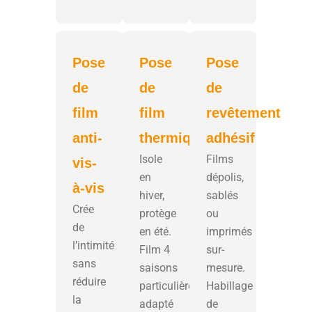
Pose
Pose
Pose
de
de
de
film
film
revêtement
anti-
thermique
adhésif
Isole
Films
vis-
en
dépolis,
à-vis
hiver,
sablés
Crée
protège
ou
de
en été.
imprimés
l’intimité
Film 4
sur-
sans
saisons
mesure.
réduire
particulièrement
Habillage
la
adapté
de