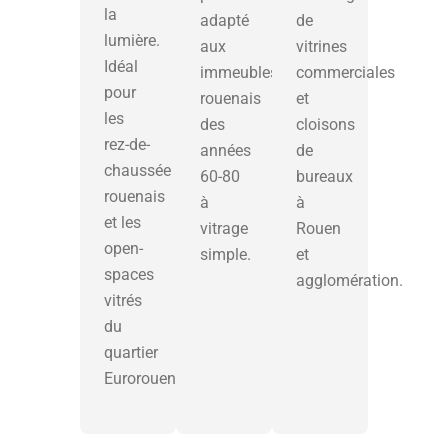
la
adapté
de
lumière.
aux
vitrines
Idéal
immeubles
commerciales
pour
rouenais
et
les
des
cloisons
rez-de-
années
de
chaussée
60-80
bureaux
rouenais
à
à
et les
vitrage
Rouen
open-
simple.
et
spaces
agglomération.
vitrés
du
quartier
Eurorouen.