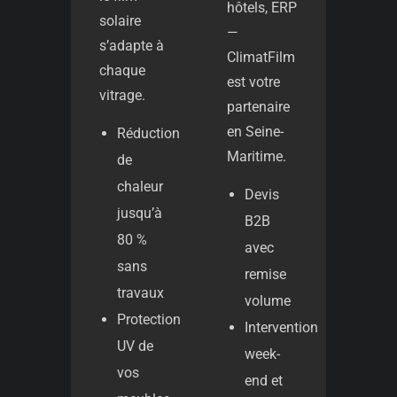
hôtels, ERP
solaire
—
s’adapte à
ClimatFilm
chaque
est votre
vitrage.
partenaire
en Seine-
Réduction
Maritime.
de
chaleur
Devis
jusqu’à
B2B
80 %
avec
sans
remise
travaux
volume
Protection
Intervention
UV de
week-
vos
end et