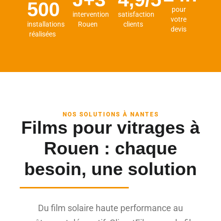
500
pour
intervention
satisfaction
votre
installations
Rouen
clients
devis
réalisées
NOS SOLUTIONS À NANTES
Films pour vitrages à
Rouen : chaque
besoin, une solution
Du film solaire haute performance au