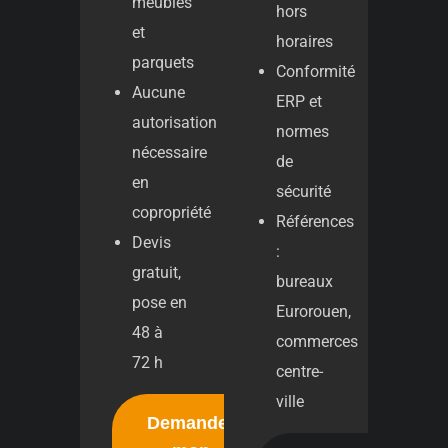
meubles
hors
et
horaires
parquets
Conformité
Aucune
ERP et
autorisation
normes
nécessaire
de
en
sécurité
copropriété
Références
Devis
:
gratuit,
bureaux
pose en
Eurorouen,
48 à
commerces
72 h
centre-
ville
Demander