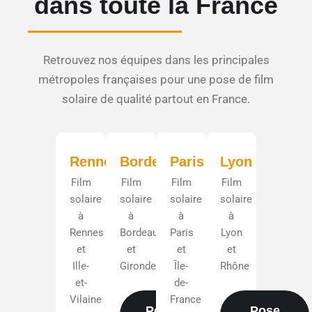
dans toute la France
Retrouvez nos équipes dans les principales
métropoles françaises pour une pose de film
solaire de qualité partout en France.
Rennes
Bordeaux
Paris
Lyon
Film
Film
Film
Film
solaire
solaire
solaire
solaire
à
à
à
à
Rennes
Bordeaux
Paris
Lyon
et
et
et
et
Ille-
Gironde
Île-
Rhône
et-
de-
Vilaine
France
Pose film
Pose