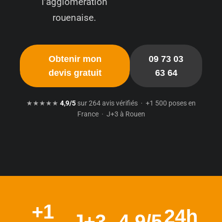
l’agglomération
rouenaise.
Obtenir mon
09 73 03
devis gratuit
63 64
★★★★★
4,9/5
sur 264 avis vérifiés · +1 500 poses en
France · J+3 à Rouen
+1
24h
J+3
4,9/5