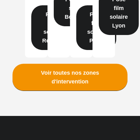
solaire
film
Pose
Pose
Bordeaux
solaire
film
film
Lyon
solaire
solaire
Rennes
Paris
Voir toutes nos zones
d'intervention