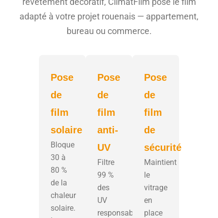
revêtement décoratif, ClimatFilm pose le film
adapté à votre projet rouenais — appartement,
bureau ou commerce.
Pose
Pose
Pose
de
de
de
film
film
film
solaire
anti-
de
Bloque
UV
sécurité
30 à
Filtre
Maintient
80 %
99 %
le
de la
des
vitrage
chaleur
UV
en
solaire.
responsables
place