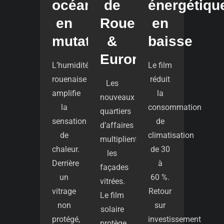
océanique
de
énergétiqu
en
Rouen
en
mutation
&
baisse
Eurorouen
L’humidité
Le film
rouenaise
réduit
Les
amplifie
la
nouveaux
la
consommation
quartiers
sensation
de
d’affaires
de
climatisation
multiplient
chaleur.
de 30
les
Derrière
à
façades
un
60 %.
vitrées.
vitrage
Retour
Le film
non
sur
solaire
protégé,
investissement
protège