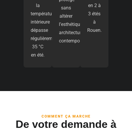
la
en 2 à
sans
température
3 étés
altérer
intérieure
à
l’esthétique
dépasse
Rouen.
architecturale
régulièrement
contemporaine.
35 °C
en été.
COMMENT ÇA MARCHE
De votre demande à