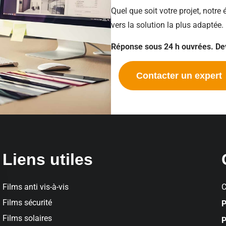
Quel que soit votre projet, notre
vers la solution la plus adaptée.
Réponse sous 24 h ouvrées. Dev
Contacter un expert
Liens utiles
Films anti vis-à-vis
C
Films sécurité
P
Films solaires
P