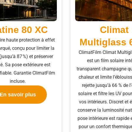
atine 80 XC
Climat
Multiglass 
ire haute protection à effet
rqué, conçu pour limiter la
ClimatFilm Climat Multig
(jusqu’à 87 %) et préserver
est un film solaire int
ité. Sa pose extérieure est
transparent champagne qui
 fiable. Garantie ClimatFilm
chaleur et limite l’éblouis
incluse.
rejette jusqu’à 66 % de l
solaire et filtre les UV pou
En savoir plus
vos intérieurs. Discret et é
conserve la luminosité nat
pose intérieure est rapide 
pour un confort thermiqu