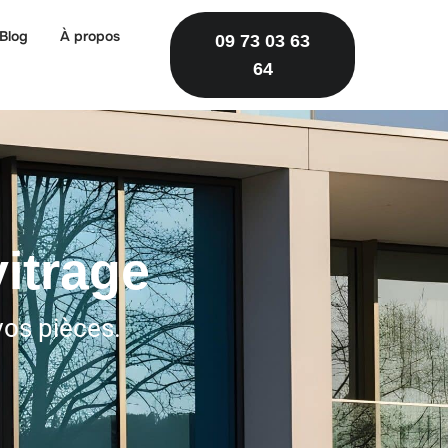
Blog
À propos
09 73 03 63
64
itrage
vos pièces.