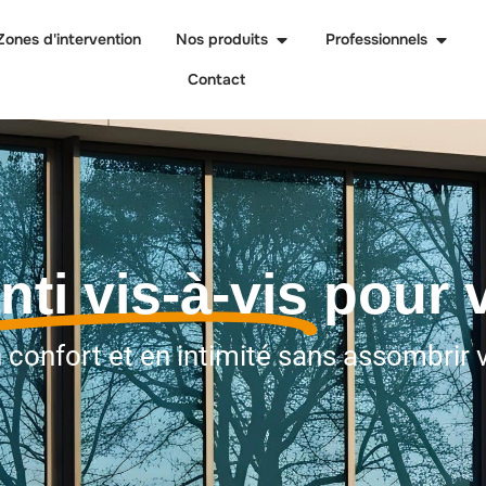
Zones d'intervention
Nos produits
Professionnels
Contact
nti vis-à-vis
pour v
confort et en intimité sans assombrir 