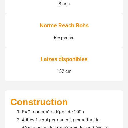
3 ans
Norme Reach Rohs
Respectée
Laizes disponibles
152 cm
Construction
PVC monomére dépoli de 100µ
Adhésif semi permanent, permettant le
dégazage sur les matériaux de synthèse, et