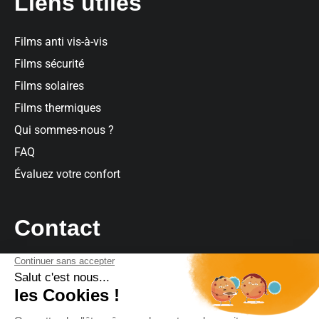
Liens utiles
Films anti vis-à-vis
Films sécurité
Films solaires
Films thermiques
Qui sommes-nous ?
FAQ
Évaluez votre confort
Contact
Contact
Par téléphone
: 09 73 03 63 64
Par mail
:
contact@climatfilm.fr