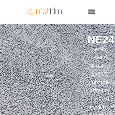
NE24
Le film
mural
Climatstyl
en PVC
texturé
offre une
solution
moderne
et durable