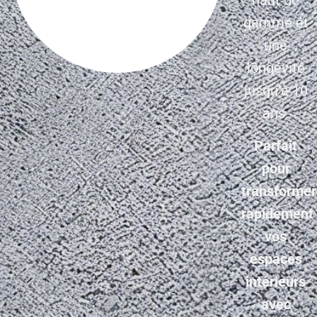
gamme et
une
longévité
jusqu’à 10
ans.
Parfait
pour
transformer
rapidement
vos
espaces
intérieurs
avec