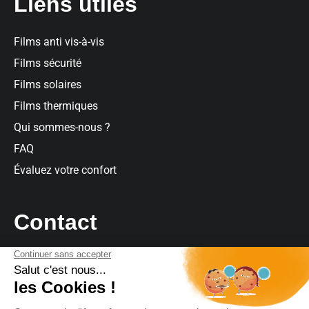
Liens utiles
Films anti vis-à-vis
Films sécurité
Films solaires
Films thermiques
Qui sommes-nous ?
FAQ
Évaluez votre confort
Contact
Contact
Par téléphone
: 09 73 03 63 64
Par mail
:
contact@climatfilm.fr