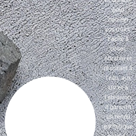
pour
habiller
vos murs.
Facile à
poser,
étirable et
résistant à
l’eau, aux
UV et à
l’abrasion,
il garantit
un rendu
esthétique
haut de