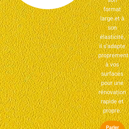
format
large et à
son
élasticité,
il s’adapte
proprement
à vos
surfaces
pour une
rénovation
rapide et
propre.
Parler