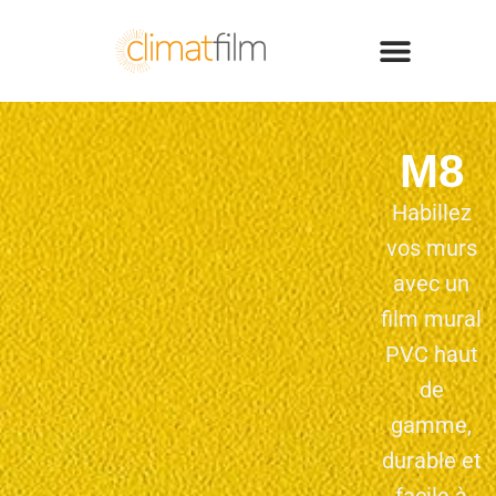
M8
Habillez
vos murs
avec un
film mural
PVC haut
de
gamme,
durable et
facile à