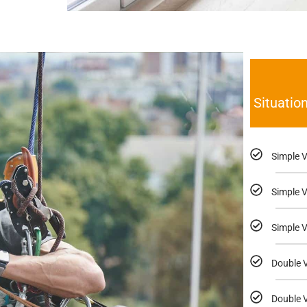
Situatio
Simple V
Simple V
Simple V
Double V
Double V