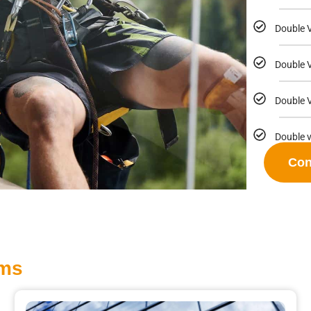
Double V
Double 
Double V
Double vi
Con
lms