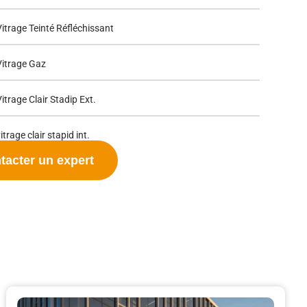
itrage Teinté Réfléchissant
Vitrage Gaz
itrage Clair Stadip Ext.
trage clair stapid int.
tacter un expert