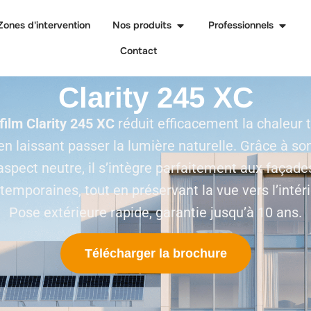
Zones d'intervention
Nos produits
Professionnels
Contact
Clarity 245 XC
film Clarity 245 XC
réduit efficacement la chaleur 
en laissant passer la lumière naturelle. Grâce à so
aspect neutre, il s’intègre parfaitement aux façade
temporaines, tout en préservant la vue vers l’intéri
Pose extérieure rapide, garantie jusqu’à 10 ans.
Télécharger la brochure