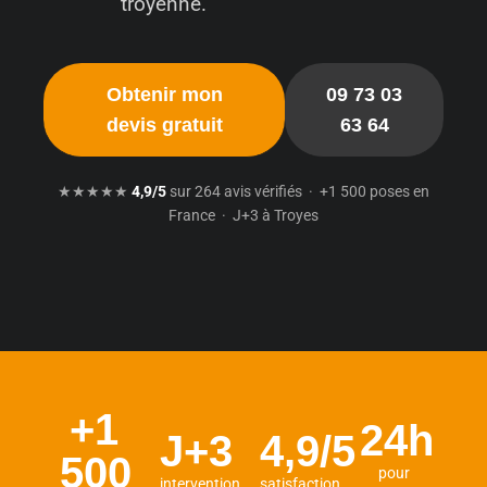
troyenne.
Obtenir mon
09 73 03
devis gratuit
63 64
★★★★★
4,9/5
sur 264 avis vérifiés · +1 500 poses en
France · J+3 à Troyes
+1
24h
J+3
4,9/5
500
pour
intervention
satisfaction