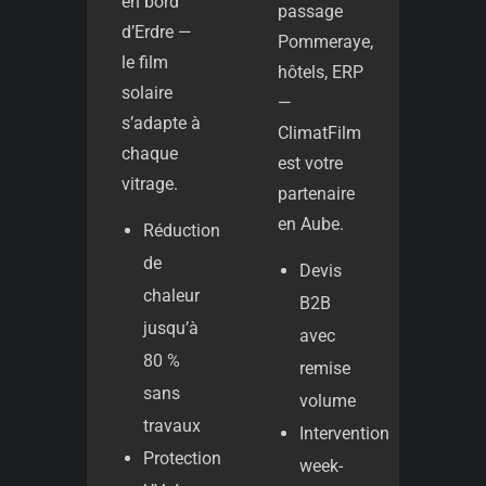
en bord
passage
d’Erdre —
Pommeraye,
le film
hôtels, ERP
solaire
—
s’adapte à
ClimatFilm
chaque
est votre
vitrage.
partenaire
en Aube.
Réduction
de
Devis
chaleur
B2B
jusqu’à
avec
80 %
remise
sans
volume
travaux
Intervention
Protection
week-