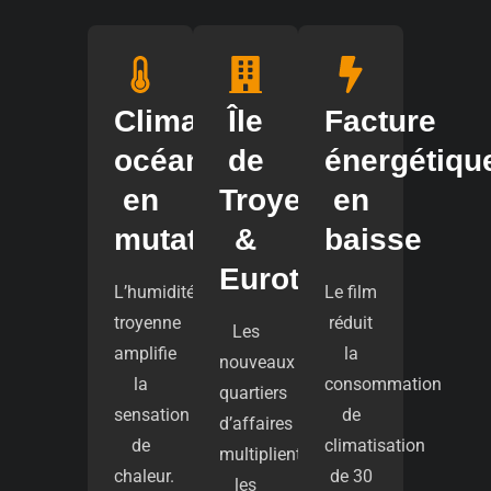
Climat
Île
Facture
océanique
de
énergétiqu
en
Troyes
en
mutation
&
baisse
Eurotroyes
L’humidité
Le film
troyenne
réduit
Les
amplifie
la
nouveaux
la
consommation
quartiers
sensation
de
d’affaires
de
climatisation
multiplient
chaleur.
de 30
les