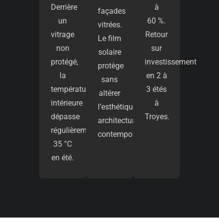
Derrière
à
façades
un
60 %.
vitrées.
vitrage
Retour
Le film
non
sur
solaire
protégé,
investissement
protège
la
en 2 à
sans
température
3 étés
altérer
intérieure
à
l’esthétique
dépasse
Troyes.
architecturale
régulièrement
contemporaine.
35 °C
en été.