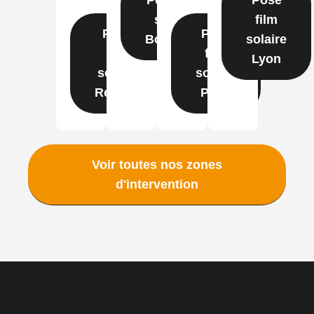
solaire
film
Pose
Pose
Bordeaux
solaire
film
film
Lyon
solaire
solaire
Rennes
Paris
Voir toutes nos zones
d'intervention