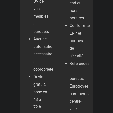
UV de
end et
vos
hors
meubles
horaires
et
Conformité
parquets
ERP et
Aucune
normes
autorisation
de
nécessaire
sécurité
en
Références
copropriété
:
Devis
bureaux
gratuit,
Eurotroyes,
pose en
commerces
48 à
centre-
72 h
ville