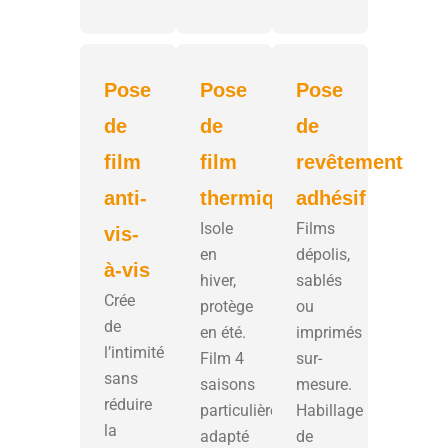
Pose
Pose
Pose
de
de
de
film
film
revêtement
anti-
thermique
adhésif
Isole
Films
vis-
en
dépolis,
à-vis
hiver,
sablés
Crée
protège
ou
de
en été.
imprimés
l’intimité
Film 4
sur-
sans
saisons
mesure.
réduire
particulièrement
Habillage
la
adapté
de