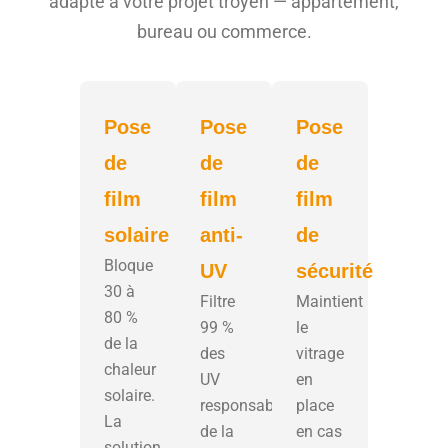
adapté à votre projet troyen — appartement,
bureau ou commerce.
Pose
Pose
Pose
de
de
de
film
film
film
solaire
anti-
de
Bloque
UV
sécurité
30 à
Filtre
Maintient
80 %
99 %
le
de la
des
vitrage
chaleur
UV
en
solaire.
responsables
place
La
de la
en cas
solution