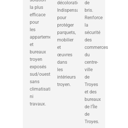
décoloration.
de
la plus
Indispensable
bris.
efficace
pour
Renforce
pour
protéger
la
les
parquets,
sécurité
appartements
mobilier
des
et
et
commerces
bureaux
œuvres
du
troyen
dans
centre-
exposés
les
ville
sud/ouest,
intérieurs
de
sans
troyen.
Troyes
climatisation
et des
ni
bureaux
travaux.
de l’Île
de
Troyes.