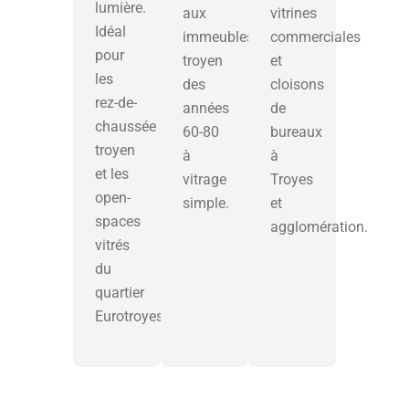
lumière.
aux
vitrines
Idéal
immeubles
commerciales
pour
troyen
et
les
des
cloisons
rez-de-
années
de
chaussée
60-80
bureaux
troyen
à
à
et les
vitrage
Troyes
open-
simple.
et
spaces
agglomération.
vitrés
du
quartier
Eurotroyes.