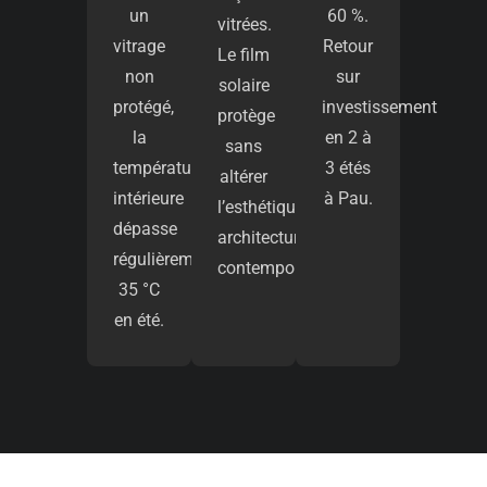
un
60 %.
vitrées.
vitrage
Retour
Le film
non
sur
solaire
protégé,
investissement
protège
la
en 2 à
sans
température
3 étés
altérer
intérieure
à Pau.
l’esthétique
dépasse
architecturale
régulièrement
contemporaine.
35 °C
en été.