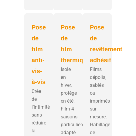
Pose
Pose
Pose
de
de
de
film
film
revêtement
anti-
thermique
adhésif
Isole
Films
vis-
en
dépolis,
à-vis
hiver,
sablés
Crée
protège
ou
de
en été.
imprimés
l’intimité
Film 4
sur-
sans
saisons
mesure.
réduire
particulièrement
Habillage
la
adapté
de