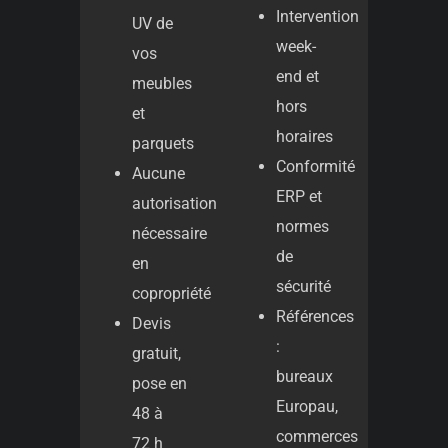
Intervention
UV de
week-
vos
end et
meubles
hors
et
horaires
parquets
Conformité
Aucune
ERP et
autorisation
normes
nécessaire
de
en
sécurité
copropriété
Références
Devis
:
gratuit,
bureaux
pose en
Europau,
48 à
commerces
72 h