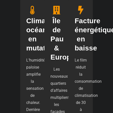
Climat
Île
Facture
océanique
de
énergétiqu
en
Pau
en
mutation
&
baisse
Europau
L’humidité
Le film
paloise
réduit
Les
amplifie
la
nouveaux
la
consommation
quartiers
sensation
de
d’affaires
de
climatisation
multiplient
chaleur.
de 30
les
Derrière
à
façades