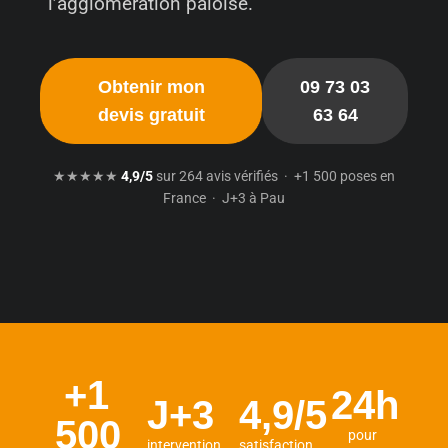
l’agglomération paloise.
Obtenir mon
09 73 03
devis gratuit
63 64
★★★★★
4,9/5
sur 264 avis vérifiés · +1 500 poses en
France · J+3 à Pau
+1
24h
J+3
4,9/5
500
pour
intervention
satisfaction