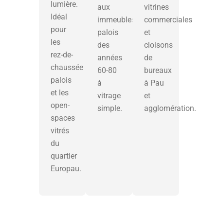
lumière.
aux
vitrines
Idéal
immeubles
commerciales
pour
palois
et
les
des
cloisons
rez-de-
années
de
chaussée
60-80
bureaux
palois
à
à Pau
et les
vitrage
et
open-
simple.
agglomération.
spaces
vitrés
du
quartier
Europau.