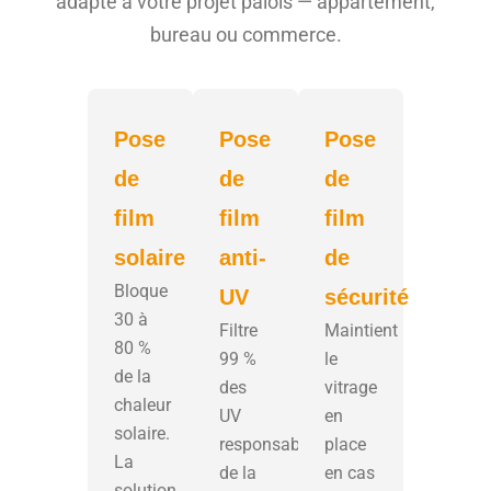
adapté à votre projet palois — appartement,
bureau ou commerce.
Pose
Pose
Pose
de
de
de
film
film
film
solaire
anti-
de
Bloque
UV
sécurité
30 à
Filtre
Maintient
80 %
99 %
le
de la
des
vitrage
chaleur
UV
en
solaire.
responsables
place
La
de la
en cas
solution