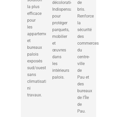
décoloration.
de
la plus
Indispensable
bris.
efficace
pour
Renforce
pour
protéger
la
les
parquets,
sécurité
appartements
mobilier
des
et
et
commerces
bureaux
œuvres
du
palois
dans
centre-
exposés
les
ville
sud/ouest,
intérieurs
de
sans
palois.
Pau et
climatisation
des
ni
bureaux
travaux.
de l’Île
de
Pau.