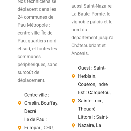
Nos techniciens se
aussi Saint-Nazaire,
déplacent dans les
La Baule, Pornic, le
24 communes de
vignoble palois et le
Pau Métropole :
nord du
centre-ville, Île de
département jusqu’à
Pau, quartiers nord
Châteaubriant et
et sud, et toutes les
Ancenis.
communes
périphériques, sans
Ouest : Saint-
surcoût de
Herblain,
déplacement.
Couëron, Indre
Est : Carquefou,
Centre-ville :
Sainte-Luce,
Graslin, Bouffay,
Thouaré
Decré
Littoral : Saint-
Île de Pau :
Nazaire, La
Europau, CHU,