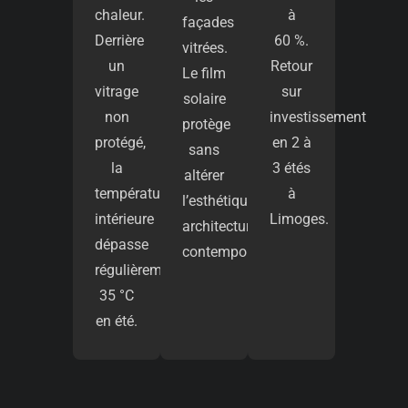
chaleur.
à
façades
Derrière
60 %.
vitrées.
un
Retour
Le film
vitrage
sur
solaire
non
investissement
protège
protégé,
en 2 à
sans
la
3 étés
altérer
température
à
l’esthétique
intérieure
Limoges.
architecturale
dépasse
contemporaine.
régulièrement
35 °C
en été.