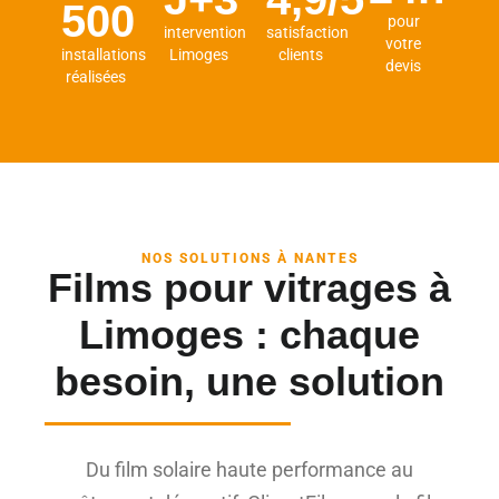
500
pour
intervention
satisfaction
votre
installations
Limoges
clients
devis
réalisées
NOS SOLUTIONS À NANTES
Films pour vitrages à
Limoges : chaque
besoin, une solution
Du film solaire haute performance au