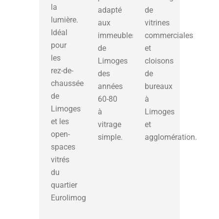
la
adapté
de
lumière.
aux
vitrines
Idéal
immeubles
commerciales
pour
de
et
les
Limoges
cloisons
rez-de-
des
de
chaussée
années
bureaux
de
60-80
à
Limoges
à
Limoges
et les
vitrage
et
open-
simple.
agglomération.
spaces
vitrés
du
quartier
Eurolimoges.