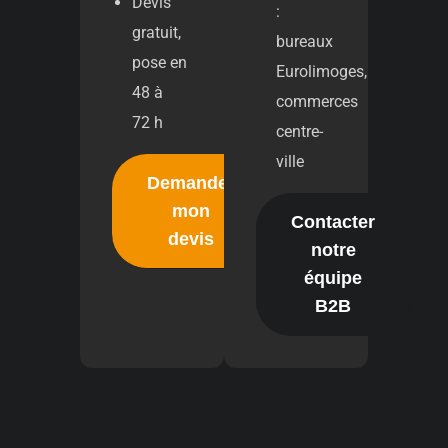
Devis
:
gratuit,
bureaux
pose en
Eurolimoges,
48 à
commerces
72 h
centre-
ville
Demander
mon
Contacter
devis
notre
équipe
B2B