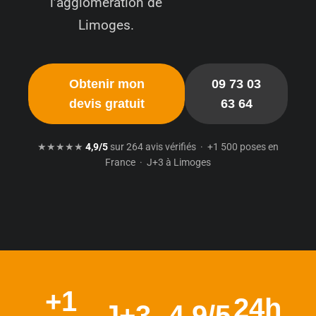
l’agglomération de
Limoges.
Obtenir mon
09 73 03
devis gratuit
63 64
★★★★★
4,9/5
sur 264 avis vérifiés · +1 500 poses en
France · J+3 à Limoges
+1
24h
J+3
4,9/5