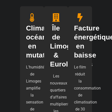
Climat
Île
Facture
océanique
de
énergétiqu
en
Limoges
en
mutation
&
baisse
Eurolimoges
L’humidité
Le film
de
réduit
Les
Limoges
la
nouveaux
amplifie
consommation
quartiers
la
de
d’affaires
sensation
climatisation
multiplient
de
de 30
les