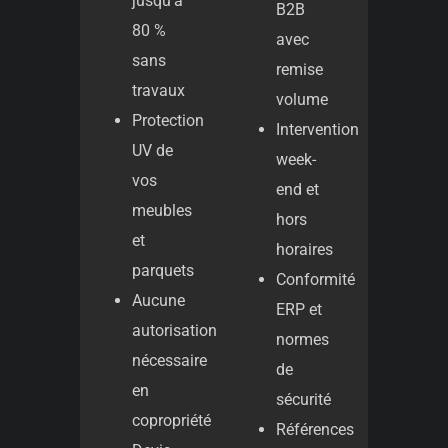
jusqu’à
B2B
80 %
avec
sans
remise
travaux
volume
Protection
Intervention
UV de
week-
vos
end et
meubles
hors
et
horaires
parquets
Conformité
Aucune
ERP et
autorisation
normes
nécessaire
de
en
sécurité
copropriété
Références