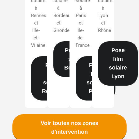
solaire
solaire
solaire
solaire
à
à
à
à
Rennes
Bordeaux
Paris
Lyon
et
et
et
et
Ille-
Gironde
Île-
Rhône
et-
de-
Vilaine
France
Pose film
Pose
solaire
film
Pose
Pose
Bordeaux
solaire
film
film
Lyon
solaire
solaire
Rennes
Paris
Voir toutes nos zones
d'intervention