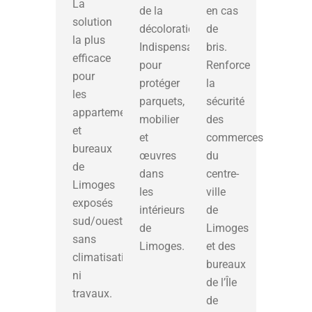
La
de la
en cas
solution
décoloration.
de
la plus
Indispensable
bris.
efficace
pour
Renforce
pour
protéger
la
les
parquets,
sécurité
appartements
mobilier
des
et
et
commerces
bureaux
œuvres
du
de
dans
centre-
Limoges
les
ville
exposés
intérieurs
de
sud/ouest,
de
Limoges
sans
Limoges.
et des
climatisation
bureaux
ni
de l’Île
travaux.
de