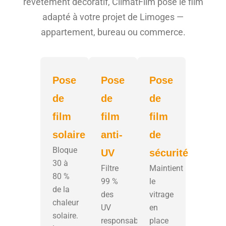
revêtement décoratif, ClimatFilm pose le film
adapté à votre projet de Limoges —
appartement, bureau ou commerce.
Pose
Pose
Pose
de
de
de
film
film
film
solaire
anti-
de
Bloque
UV
sécurité
30 à
Filtre
Maintient
80 %
99 %
le
de la
des
vitrage
chaleur
UV
en
solaire.
responsables
place