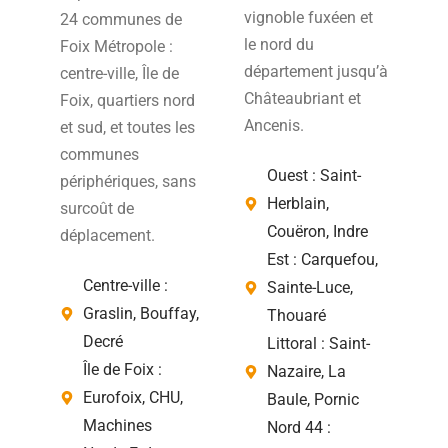
vignoble fuxéen et
24 communes de
le nord du
Foix Métropole :
département jusqu’à
centre-ville, Île de
Châteaubriant et
Foix, quartiers nord
Ancenis.
et sud, et toutes les
communes
Ouest : Saint-
périphériques, sans
Herblain,
surcoût de
Couëron, Indre
déplacement.
Est : Carquefou,
Centre-ville :
Sainte-Luce,
Graslin, Bouffay,
Thouaré
Decré
Littoral : Saint-
Île de Foix :
Nazaire, La
Eurofoix, CHU,
Baule, Pornic
Machines
Nord 44 :