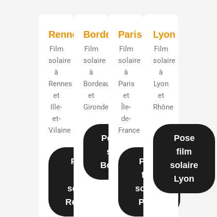
Rennes
Bordeaux
Paris
Lyon
Film
Film
Film
Film
solaire
solaire
solaire
solaire
à
à
à
à
Rennes
Bordeaux
Paris
Lyon
et
et
et
et
Ille-
Gironde
Île-
Rhône
et-
de-
Vilaine
France
Pose film
Pose
solaire
film
Pose
Pose
Bordeaux
solaire
film
film
Lyon
solaire
solaire
Rennes
Paris