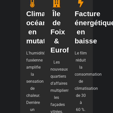
Climat
Île
Facture
océanique
de
énergétiqu
en
Foix
en
mutation
&
baisse
Eurofoix
L’humidité
Le film
fuxéenne
réduit
Les
amplifie
la
nouveaux
la
consommation
quartiers
sensation
de
d’affaires
de
climatisation
multiplient
chaleur.
de 30
les
Derrière
à
façades
un
60 %.
vitrées.