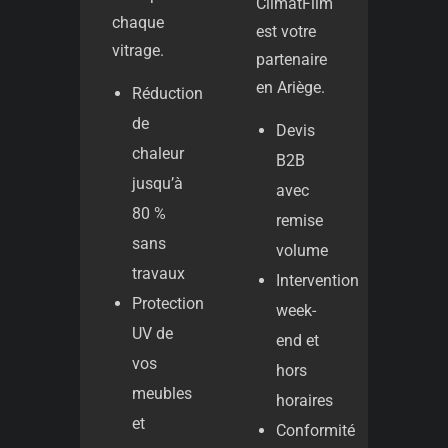
ClimatFilm
chaque
est votre
vitrage.
partenaire
en Ariège.
Réduction
de
Devis
chaleur
B2B
jusqu’à
avec
80 %
remise
sans
volume
travaux
Intervention
Protection
week-
UV de
end et
vos
hors
meubles
horaires
et
Conformité