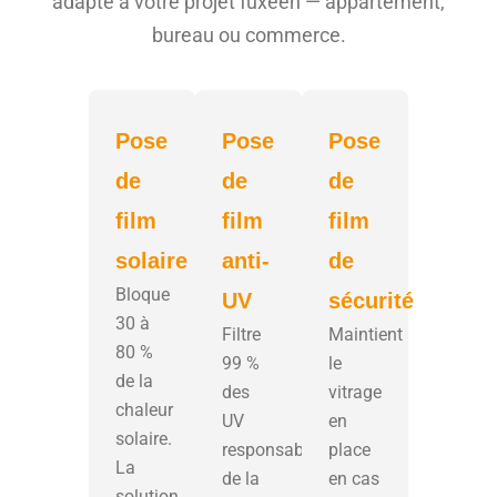
adapté à votre projet fuxéen — appartement,
bureau ou commerce.
Pose
Pose
Pose
de
de
de
film
film
film
solaire
anti-
de
Bloque
UV
sécurité
30 à
Filtre
Maintient
80 %
99 %
le
de la
des
vitrage
chaleur
UV
en
solaire.
responsables
place
La
de la
en cas
solution