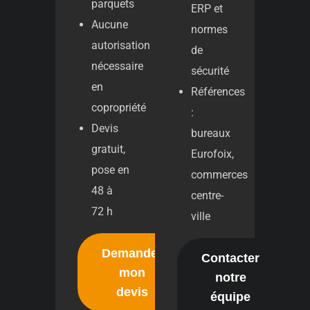
parquets
ERP et
Aucune
normes
autorisation
de
nécessaire
sécurité
en
Références
copropriété
:
Devis
bureaux
gratuit,
Eurofoix,
pose en
commerces
48 à
centre-
72 h
ville
Demander
Contacter
mon
notre
devis
équipe