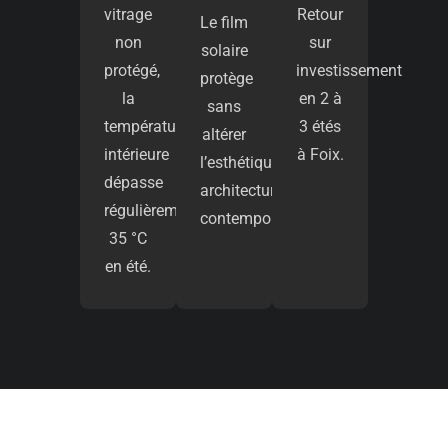
vitrage
Retour
Le film
non
sur
solaire
protégé,
investissement
protège
la
en 2 à
sans
température
3 étés
altérer
intérieure
à Foix.
l’esthétique
dépasse
architecturale
régulièrement
contemporaine.
35 °C
en été.