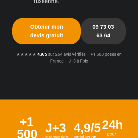
fuxéenne.
Obtenir mon
09 73 03
devis gratuit
63 64
★★★★★
4,9/5
sur 264 avis vérifiés · +1 500 poses en
France · J+3 à Foix
+1
24h
J+3
4,9/5
500
pour
intervention
satisfaction