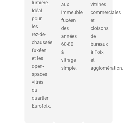
lumière.
aux
vitrines
Idéal
immeubles
commerciales
pour
fuxéen
et
les
des
cloisons
rez-de-
années
de
chaussée
60-80
bureaux
fuxéen
à
à Foix
et les
vitrage
et
open-
simple.
agglomération.
spaces
vitrés
du
quartier
Eurofoix.