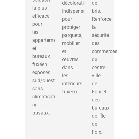
décoloration.
de
la plus
Indispensable
bris.
efficace
pour
Renforce
pour
protéger
la
les
parquets,
sécurité
appartements
mobilier
des
et
et
commerces
bureaux
œuvres
du
fuxéen
dans
centre-
exposés
les
ville
sud/ouest,
intérieurs
de
sans
fuxéen.
Foix et
climatisation
des
ni
bureaux
travaux.
de l’Île
de
Foix.