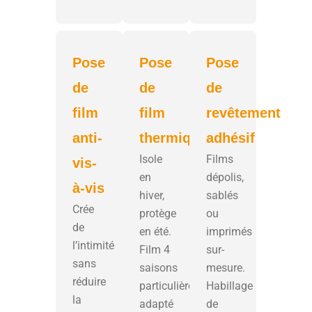
Pose
Pose
Pose
de
de
de
film
film
revêtement
anti-
thermique
adhésif
Isole
Films
vis-
en
dépolis,
à-vis
hiver,
sablés
Crée
protège
ou
de
en été.
imprimés
l’intimité
Film 4
sur-
sans
saisons
mesure.
réduire
particulièrement
Habillage
la
adapté
de