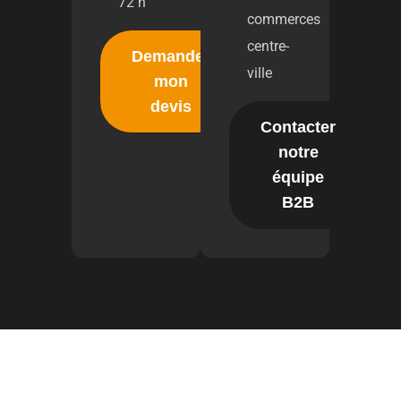
72 h
commerces
centre-
Demander
ville
mon
devis
Contacter
notre
équipe
B2B