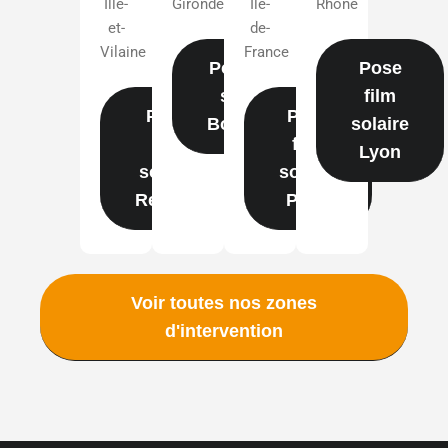
Ille-
Gironde
Île-
Rhône
et-
de-
Vilaine
France
Pose film
Pose
solaire
film
Pose
Pose
Bordeaux
solaire
film
film
Lyon
solaire
solaire
Rennes
Paris
Voir toutes nos zones
d'intervention