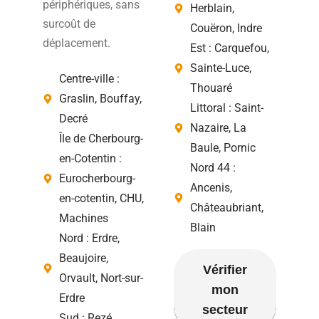
périphériques, sans
Herblain,
surcoût de
Couëron, Indre
déplacement.
Est : Carquefou,
Sainte-Luce,
Centre-ville :
Thouaré
Graslin, Bouffay,
Littoral : Saint-
Decré
Nazaire, La
Île de Cherbourg-
Baule, Pornic
en-Cotentin :
Nord 44 :
Eurocherbourg-
Ancenis,
en-cotentin, CHU,
Châteaubriant,
Machines
Blain
Nord : Erdre,
Beaujoire,
Vérifier
Orvault, Nort-sur-
mon
Erdre
secteur
Sud : Rezé,