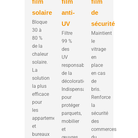
film
film
film
solaire
anti-
de
Bloque
UV
sécurité
30 à
Filtre
Maintient
80 %
99 %
le
de la
des
vitrage
chaleur
UV
en
solaire.
responsables
place
La
de la
en cas
solution
décoloration.
de
la plus
Indispensable
bris.
efficace
pour
Renforce
pour
protéger
la
les
parquets,
sécurité
appartements
mobilier
des
et
et
commerces
bureaux
œuvres
du