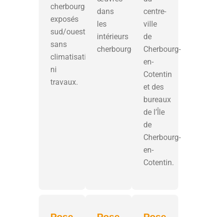
cherbourgeois
dans
centre-
exposés
les
ville
sud/ouest,
intérieurs
de
sans
cherbourgeois.
Cherbourg-
climatisation
en-
ni
Cotentin
travaux.
et des
bureaux
de l’Île
de
Cherbourg-
en-
Cotentin.
Pose
Pose
Pose