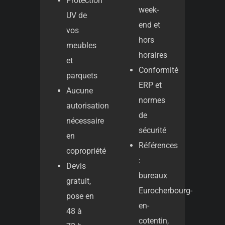
Protection
week-
UV de
end et
vos
hors
meubles
horaires
et
Conformité
parquets
ERP et
Aucune
normes
autorisation
de
nécessaire
sécurité
en
Références
copropriété
:
Devis
bureaux
gratuit,
Eurocherbourg-
pose en
en-
48 à
cotentin,