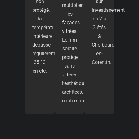
non
sur
multiplient
protégé,
investissement
les
la
en 2 à
façades
température
3 étés
vitrées.
intérieure
à
Le film
dépasse
Cherbourg-
solaire
régulièrement
en-
protège
35 °C
Cotentin.
sans
en été.
altérer
l’esthétique
architecturale
contemporaine.