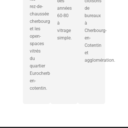
des
cloisons
rez-de-
années
de
chaussée
60-80
bureaux
cherbourgeois
à
à
et les
vitrage
Cherbourg-
open-
simple.
en-
spaces
Cotentin
vitrés
et
du
agglomération.
quartier
Eurocherbourg-
en-
cotentin.