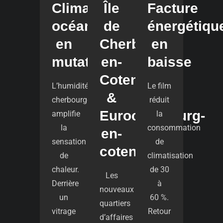
Climat
Île
Facture
océanique
de
énergétiqu
en
Cherbourg-
en
mutation
en-
baisse
Cotentin
L’humidité
Le film
&
cherbourgeoise
réduit
Eurocherbourg-
amplifie
la
la
consommation
en-
sensation
de
cotentin
de
climatisation
chaleur.
de 30
Les
Derrière
à
nouveaux
un
60 %.
quartiers
vitrage
Retour
d’affaires