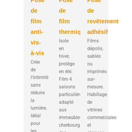
de
de
de
film
film
revêtement
anti-
thermique
adhésif
Isole
Films
vis-
en
dépolis,
à-vis
hiver,
sablés
Crée
protège
ou
de
en été.
imprimés
l’intimité
Film 4
sur-
sans
saisons
mesure.
réduire
particulièrement
Habillage
la
adapté
de
lumière.
aux
vitrines
Idéal
immeubles
commerciales
pour
cherbourgeois
et
les