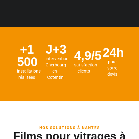
+1
J+3
24h
4,9/5
500
intervention
pour
Cherbourg-
satisfaction
votre
installations
en-
clients
devis
réalisées
Cotentin
NOS SOLUTIONS À NANTES
Films pour vitrages à