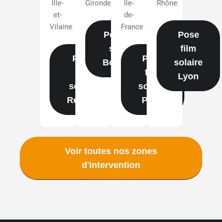
Ille-
Gironde
Île-
Rhône
et-
de-
Vilaine
France
Pose film
Pose
solaire
film
Pose
Pose
Bordeaux
solaire
film
film
Lyon
solaire
solaire
Rennes
Paris
Voir toutes nos zones
d'intervention