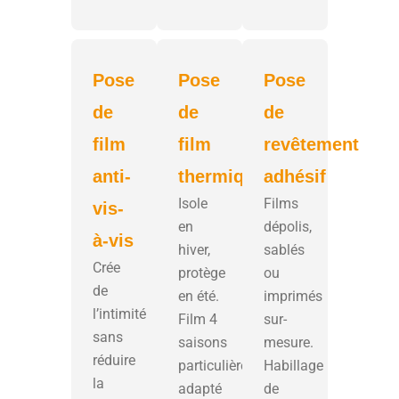
Pose
Pose
Pose
de
de
de
film
film
revêtement
anti-
thermique
adhésif
Isole
Films
vis-
en
dépolis,
à-vis
hiver,
sablés
Crée
protège
ou
de
en été.
imprimés
l’intimité
Film 4
sur-
sans
saisons
mesure.
réduire
particulièrement
Habillage
la
adapté
de