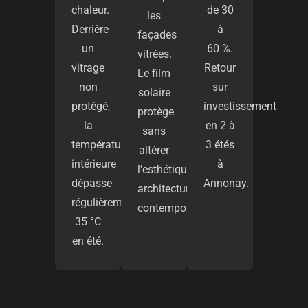
chaleur.
de 30
les
Derrière
à
façades
un
60 %.
vitrées.
vitrage
Retour
Le film
non
sur
solaire
protégé,
investissement
protège
la
en 2 à
sans
température
3 étés
altérer
intérieure
à
l’esthétique
dépasse
Annonay.
architecturale
régulièrement
contemporaine.
35 °C
en été.