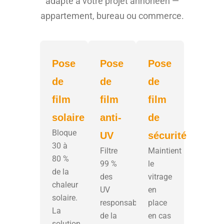
adapté à votre projet annonéen —
appartement, bureau ou commerce.
Pose
Pose
Pose
de
de
de
film
film
film
solaire
anti-
de
Bloque
UV
sécurité
30 à
Filtre
Maintient
80 %
99 %
le
de la
des
vitrage
chaleur
UV
en
solaire.
responsables
place
La
de la
en cas
solution