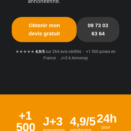
annonéenne.
Obtenir mon
09 73 03
devis gratuit
63 64
★★★★★
4,9/5
sur 264 avis vérifiés · +1 500 poses en
France · J+3 à Annonay
+1
24h
J+3
4,9/5
500
pour
intervention
satisfaction