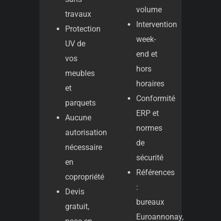
volume
travaux
Intervention
Protection
week-
UV de
end et
vos
hors
meubles
horaires
et
Conformité
parquets
ERP et
Aucune
normes
autorisation
de
nécessaire
sécurité
en
Références
copropriété
:
Devis
bureaux
gratuit,
Euroannonay,