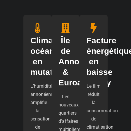
Climat
Île
Facture
océanique
de
énergétiqu
en
Annonay
en
mutation
&
baisse
Euroannonay
L’humidité
Le film
annonéenne
réduit
Les
amplifie
la
nouveaux
la
consommation
quartiers
sensation
de
d’affaires
de
climatisation
multiplient