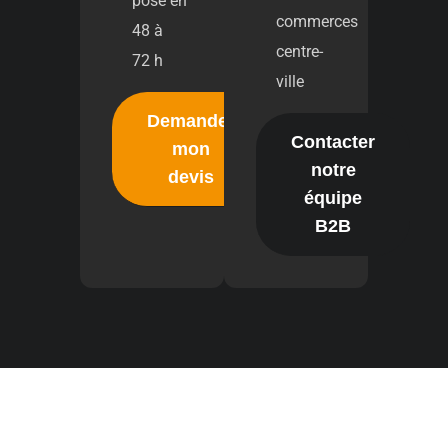
pose en
commerces
48 à
centre-
72 h
ville
Demander
Contacter
mon
notre
devis
équipe
B2B