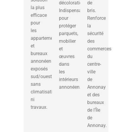
décoloration.
de
la plus
Indispensable
bris.
efficace
pour
Renforce
pour
protéger
la
les
parquets,
sécurité
appartements
mobilier
des
et
et
commerces
bureaux
œuvres
du
annonéen
dans
centre-
exposés
les
ville
sud/ouest,
intérieurs
de
sans
annonéen.
Annonay
climatisation
et des
ni
bureaux
travaux.
de l’Île
de
Annonay.