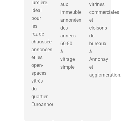
lumière.
aux
vitrines
Idéal
immeubles
commerciales
pour
annonéen
et
les
des
cloisons
rez-de-
années
de
chaussée
60-80
bureaux
annonéen
à
à
et les
vitrage
Annonay
open-
simple.
et
spaces
agglomération.
vitrés
du
quartier
Euroannonay.