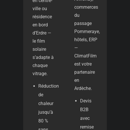
en centre-
commerces
ville ou
du
résidence
passage
en bord
Pommeraye,
d’Erdre —
hôtels, ERP
le film
—
solaire
ClimatFilm
s’adapte à
est votre
chaque
partenaire
vitrage.
en
Réduction
Ardèche.
de
Devis
chaleur
B2B
jusqu’à
avec
80 %
remise
sans