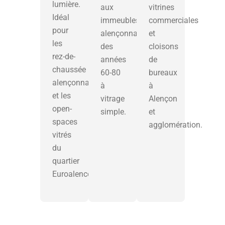
lumière.
aux
vitrines
Idéal
immeubles
commerciales
pour
alençonnais
et
les
des
cloisons
rez-de-
années
de
chaussée
60-80
bureaux
alençonnais
à
à
et les
vitrage
Alençon
open-
simple.
et
spaces
agglomération.
vitrés
du
quartier
Euroalencon.