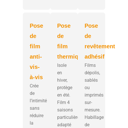
Pose
Pose
Pose
de
de
de
film
film
revêtement
anti-
thermique
adhésif
Isole
Films
vis-
en
dépolis,
à-vis
hiver,
sablés
Crée
protège
ou
de
en été.
imprimés
l’intimité
Film 4
sur-
sans
saisons
mesure.
réduire
particulièrement
Habillage
la
adapté
de