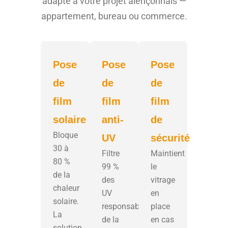
adapté à votre projet alençonnais —
appartement, bureau ou commerce.
Pose
Pose
Pose
de
de
de
film
film
film
solaire
anti-
de
Bloque
UV
sécurité
30 à
Filtre
Maintient
80 %
99 %
le
de la
des
vitrage
chaleur
UV
en
solaire.
responsables
place
La
de la
en cas
solution