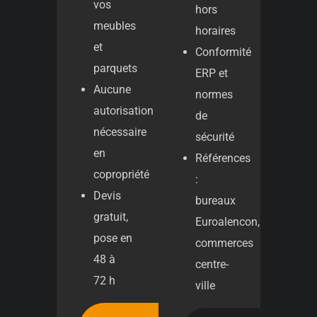
vos
hors
meubles
horaires
et
Conformité
parquets
ERP et
Aucune
normes
autorisation
de
nécessaire
sécurité
en
Références
copropriété
:
Devis
bureaux
gratuit,
Euroalencon,
pose en
commerces
48 à
centre-
72 h
ville