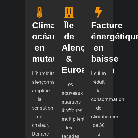
Climat
Île
Facture
océanique
de
énergétiqu
en
Alençon
en
mutation
&
baisse
Euroalencon
L’humidité
Le film
alençonnaise
réduit
Les
amplifie
la
nouveaux
la
consommation
quartiers
sensation
de
d’affaires
de
climatisation
multiplient
chaleur.
de 30
les
Derrière
à
façades