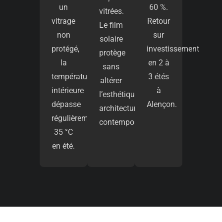
un
60 %.
vitrées.
vitrage
Retour
Le film
non
sur
solaire
protégé,
investissement
protège
la
en 2 à
sans
température
3 étés
altérer
intérieure
à
l’esthétique
dépasse
Alençon.
architecturale
régulièrement
contemporaine.
35 °C
en été.