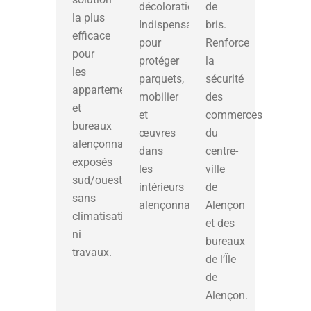
décoloration.
de
la plus
Indispensable
bris.
efficace
pour
Renforce
pour
protéger
la
les
parquets,
sécurité
appartements
mobilier
des
et
et
commerces
bureaux
œuvres
du
alençonnais
dans
centre-
exposés
les
ville
sud/ouest,
intérieurs
de
sans
alençonnais.
Alençon
climatisation
et des
ni
bureaux
travaux.
de l’Île
de
Alençon.