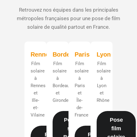
Retrouvez nos équipes dans les principales
métropoles françaises pour une pose de film
solaire de qualité partout en France.
Rennes
Bordeaux
Paris
Lyon
Film
Film
Film
Film
solaire
solaire
solaire
solaire
à
à
à
à
Rennes
Bordeaux
Paris
Lyon
et
et
et
et
Ille-
Gironde
Île-
Rhône
et-
de-
Vilaine
France
Pose film
Pose
solaire
film
Pose
Pose
Bordeaux
solaire