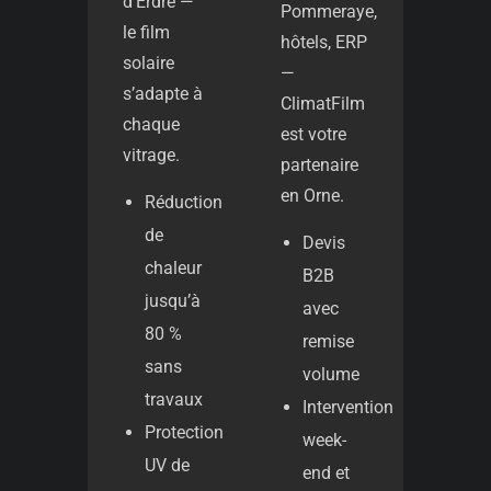
d’Erdre —
Pommeraye,
le film
hôtels, ERP
solaire
—
s’adapte à
ClimatFilm
chaque
est votre
vitrage.
partenaire
en Orne.
Réduction
de
Devis
chaleur
B2B
jusqu’à
avec
80 %
remise
sans
volume
travaux
Intervention
Protection
week-
UV de
end et