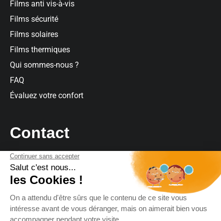
Films anti vis-à-vis
Films sécurité
Films solaires
Films thermiques
Qui sommes-nous ?
FAQ
Évaluez votre confort
Contact
Contact
Par téléphone
: 09 73 03 63 64
Par mail
:
contact@climatfilm.fr
Horaires :
Lun au Ven : 9h00 à 18h00 · Sam : 9h00 à