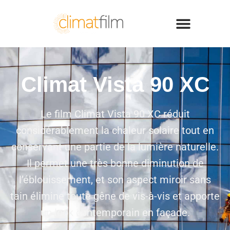
Climat Vista 90 XC
Le film Climat Vista 90 XC réduit
considérablement la chaleur solaire tout en
conservant une partie de la lumière naturelle.
Il permet une très bonne diminution de
l’éblouissement, et son aspect miroir sans
tain élimine toute gêne de vis-à-vis et apporte
un look contemporain en façade.