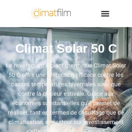
Climat Solar 50 C
Le revêtement isolant thermique Climat Solar
50 C offre une protection efficace contre les
basses températures hivernales ainsi que
contre la chaleur estivale. Grâce aux
économies substantielles qu’il permet de
réaliser, tant en termes de chauffage que de
climatisation, son retour sur investissement
s’effectue en un temps record.