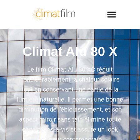
Climat Alu 80 X
Le film Climat Alu 80 XC réduit
considérablement la chaleur solaire
tout en conservant une partie de la
lumière naturelle. Il permet une bonne
diminution de l’éblouissement, et son
aspect miroir sans tain élimine toute
gêne de vis-à-vis et assure un look
extérieur contemporain.