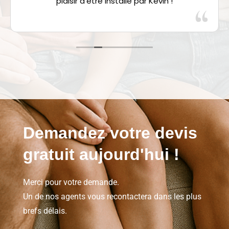
plaisir d’être installé par Kevin !
Demandez votre
devis
gratuit
aujourd'hui !
Merci pour votre demande.
Un de nos agents vous recontactera dans les plus
brefs délais.