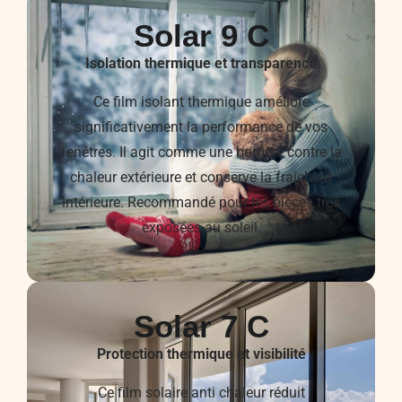
Solar 9 C
Isolation thermique et transparence
Ce film isolant thermique améliore
significativement la performance de vos
fenêtres. Il agit comme une barrière contre la
chaleur extérieure et conserve la fraîcheur
intérieure. Recommandé pour les pièces très
exposées au soleil.
Solar 7 C
Protection thermique et visibilité
Ce film solaire anti chaleur réduit