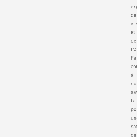
ex
de
vie
et
de
tra
Fa
co
à
no
sa
fai
po
un
sa
ga