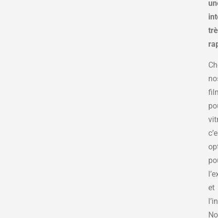
un
in
tr
ra
Ch
no
fi
po
vit
c’e
op
po
l’e
et
l’i
No