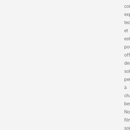
co
ex
te
et
es
po
off
de
so
pe
à
ch
be
No
fi
so