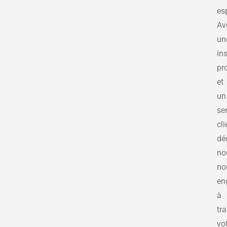
es
Av
un
ins
pr
et
un
se
cli
dé
no
no
en
à
tr
vo