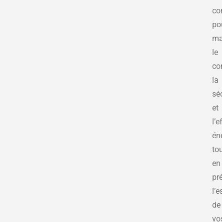
co
po
ma
le
co
la
sé
et
l’e
én
to
en
pr
l’e
de
vo